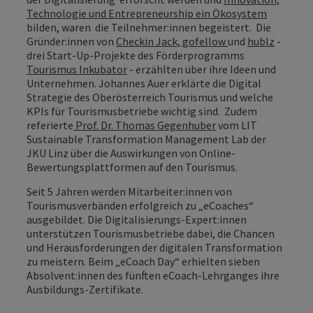
Technologie und Entrepreneurship ein Ökosystem
bilden, waren die Teilnehmer:innen begeistert. Die
Gründer:innen von
Checkin Jack,
gofellow
und
hublz
-
drei Start-Up-Projekte des Förderprogramms
Tourismus Inkubator
- erzählten über ihre Ideen und
Unternehmen. Johannes Auer erklärte die Digital
Strategie des Oberösterreich Tourismus und welche
KPIs für Tourismusbetriebe wichtig sind. Zudem
referierte
Prof. Dr. Thomas Gegenhuber
vom LIT
Sustainable Transformation Management Lab der
JKU Linz über die Auswirkungen von Online-
Bewertungsplattformen auf den Tourismus.
Seit 5 Jahren werden Mitarbeiter:innen von
Tourismusverbänden erfolgreich zu „eCoaches“
ausgebildet. Die Digitalisierungs-Expert:innen
unterstützen Tourismusbetriebe dabei, die Chancen
und Herausforderungen der digitalen Transformation
zu meistern. Beim „eCoach Day“ erhielten sieben
Absolvent:innen des fünften eCoach-Lehrganges ihre
Ausbildungs-Zertifikate.