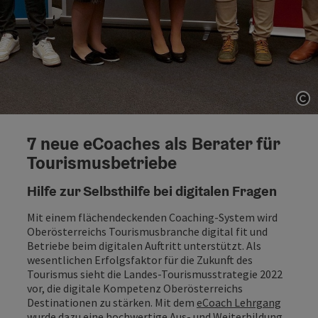
Co
7 neue eCoaches als Berater für
Tourismusbetriebe
Hilfe zur Selbsthilfe bei digitalen Fragen
Mit einem flächendeckenden Coaching-System wird
Oberösterreichs Tourismusbranche digital fit und
Betriebe beim digitalen Auftritt unterstützt. Als
wesentlichen Erfolgsfaktor für die Zukunft des
Tourismus sieht die Landes-Tourismusstrategie 2022
vor, die digitale Kompetenz Oberösterreichs
Destinationen zu stärken. Mit dem
eCoach Lehrgang
wurde dazu eine hochwertige Aus- und Weiterbildung