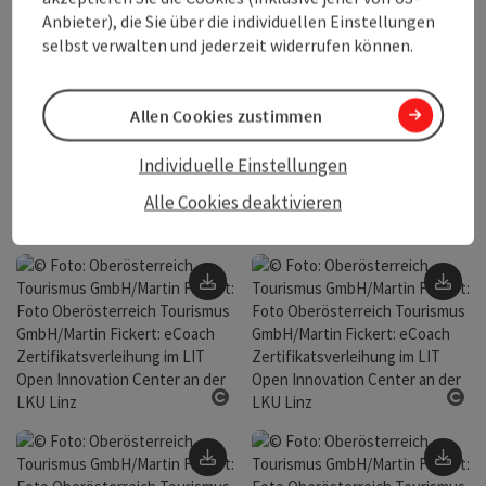
Anbieter), die Sie über die individuellen Einstellungen
selbst verwalten und jederzeit widerrufen können.
Copyright öffnen
Cop
Download
Do
Allen Cookies zustimmen
Individuelle Einstellungen
Alle Cookies deaktivieren
Copyright öffnen
Cop
Download
Do
Copyright öffnen
Cop
Download
Do