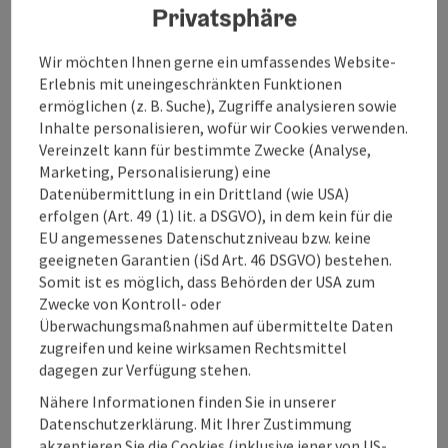
Privatsphäre
Copyright öffnen
Cop
Download
Do
Wir möchten Ihnen gerne ein umfassendes Website-
Erlebnis mit uneingeschränkten Funktionen
ermöglichen (z. B. Suche), Zugriffe analysieren sowie
Inhalte personalisieren, wofür wir Cookies verwenden.
Vereinzelt kann für bestimmte Zwecke (Analyse,
Marketing, Personalisierung) eine
Copyright öffnen
Cop
Datenübermittlung in ein Drittland (wie USA)
Download
Do
erfolgen (Art. 49 (1) lit. a DSGVO), in dem kein für die
EU angemessenes Datenschutzniveau bzw. keine
geeigneten Garantien (iSd Art. 46 DSGVO) bestehen.
Somit ist es möglich, dass Behörden der USA zum
Zwecke von Kontroll- oder
Überwachungsmaßnahmen auf übermittelte Daten
zugreifen und keine wirksamen Rechtsmittel
Copyright öffnen
Cop
dagegen zur Verfügung stehen.
Download
Do
Nähere Informationen finden Sie in unserer
Datenschutzerklärung. Mit Ihrer Zustimmung
akzeptieren Sie die Cookies (inklusive jener von US-