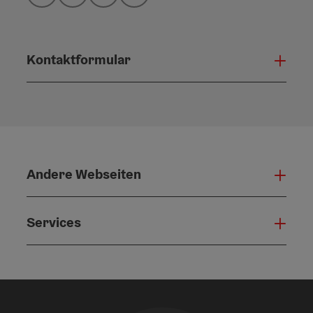
Kontaktformular
Konta
Andere Webseiten
Ande
Services
Serv