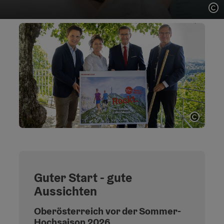
Co
Copyri
Guter Start - gute
Aussichten
Oberösterreich vor der Sommer-
Hochsaison 2026