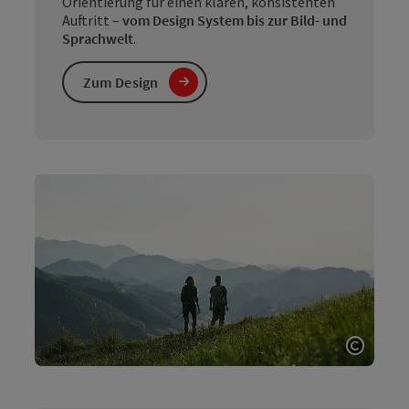
Orientierung für einen klaren, konsistenten
Auftritt –
vom Design System bis zur Bild- und
Sprachwelt
.
Zum Design
Copyri