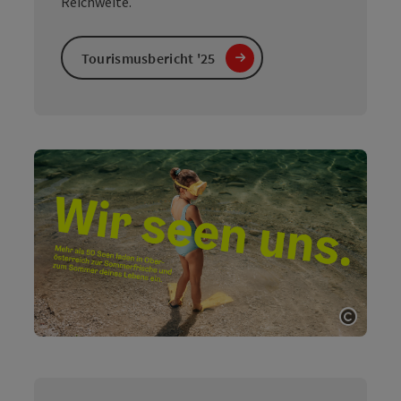
Reichweite.
Tourismusbericht '25
Copyri