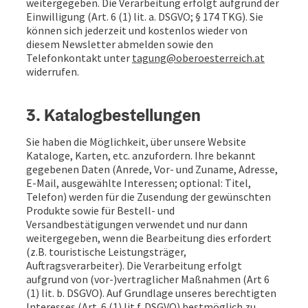
weitergegeben. Die Verarbeitung erfolgt aufgrund der
Einwilligung (Art. 6 (1) lit. a. DSGVO; § 174 TKG). Sie
können sich jederzeit und kostenlos wieder von
diesem Newsletter abmelden sowie den
Telefonkontakt unter
tagung@oberoesterreich.at
widerrufen.
3. Katalogbestellungen
Sie haben die Möglichkeit, über unsere Website
Kataloge, Karten, etc. anzufordern. Ihre bekannt
gegebenen Daten (Anrede, Vor- und Zuname, Adresse,
E-Mail, ausgewählte Interessen; optional: Titel,
Telefon) werden für die Zusendung der gewünschten
Produkte sowie für Bestell- und
Versandbestätigungen verwendet und nur dann
weitergegeben, wenn die Bearbeitung dies erfordert
(z.B. touristische Leistungsträger,
Auftragsverarbeiter). Die Verarbeitung erfolgt
aufgrund von (vor-)vertraglicher Maßnahmen (Art 6
(1) lit. b. DSGVO). Auf Grundlage unseres berechtigten
Interesses (Art. 6 (1) lit f. DSGVO) bestmöglich zu