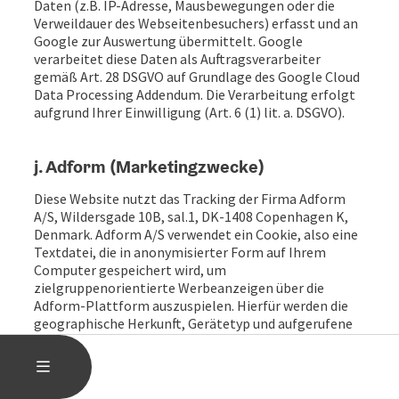
Daten (z.B. IP-Adresse, Mausbewegungen oder die
Verweildauer des Webseitenbesuchers) erfasst und an
Google zur Auswertung übermittelt.
Google
verarbeitet diese Daten als Auftragsverarbeiter
gemäß Art. 28 DSGVO auf Grundlage des Google Cloud
Data Processing Addendum.
Die Verarbeitung erfolgt
aufgrund Ihrer Einwilligung (Art. 6 (1) lit. a. DSGVO).
j. Adform (Marketingzwecke)
Diese Website nutzt das Tracking der Firma Adform
A/S, Wildersgade 10B, sal.1, DK-1408 Copenhagen K,
Denmark. Adform A/S verwendet ein Cookie, also eine
Textdatei, die in anonymisierter Form auf Ihrem
Computer gespeichert wird, um
zielgruppenorientierte Werbeanzeigen über die
Adform-Plattform auszuspielen. Hierfür werden die
geographische Herkunft, Gerätetyp und aufgerufene
Seiten, jedoch keine Informationen zur
Identifizierung von Personen erfasst. Die ID werden
HAUPTMENÜ ÖFFNEN
MENÜ
den einzelnen Themen anonymisiert zugeordnet. Die
Verarbeitung erfolgt aufgrund Ihrer Einwilligung (Art.