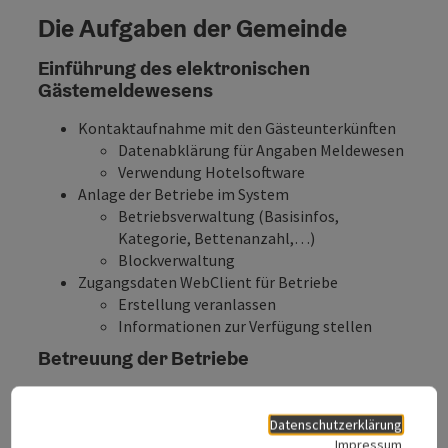
Die Aufgaben der Gemeinde
Einführung des elektronischen
Gästemeldewesens
Kontaktaufnahme mit den Gästeunterkünften
Datenabklärung für Angaben Meldewesen
Verwendung Hotelsoftware
Anlage der Betriebe im System
Betriebsverwaltung (Basisinfos,
Kategorie, Bettenanzahl,…)
Blockverwaltung
Zugangsdaten WebClient für Betriebe
Erstellung veranlassen
Informationen zur Verfügung stellen
Betreuung der Betriebe
Hilfestellung bei Korrekturen &
Problemlösungen bei Meldescheinen
Datenschutzerklärung
Impressum