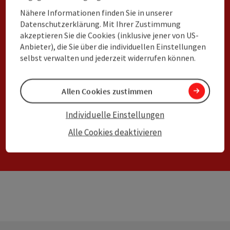
Nähere Informationen finden Sie in unserer
Datenschutzerklärung. Mit Ihrer Zustimmung
Sie haben Fragen zum Meldewesen? Wir
akzeptieren Sie die Cookies (inklusive jener von US-
helfen Ihnen gerne!
Anbieter), die Sie über die individuellen Einstellungen
selbst verwalten und jederzeit widerrufen können.
Hotline: +43 732 7277-101
oder per E-Mail.
Allen Cookies zustimmen
Individuelle Einstellungen
Alle Cookies deaktivieren
E-Mail schreiben