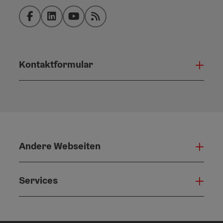
Facebook
LinkedIn
YouTube
RSS-Feed
Kontaktformular
Konta
Andere Webseiten
Ande
Services
Serv