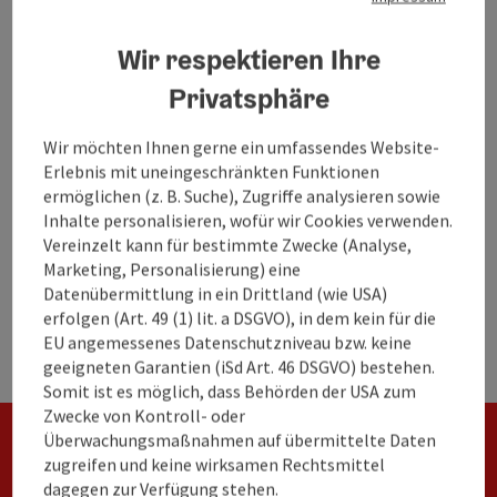
Erhebung der monatlichen Ankünfte und
Nächtigungen per digitalen Meldeschein
Wir respektieren Ihre
Monatliche Abrechnung der Ortstaxe und
Vorschreibung
Privatsphäre
Monatliche Ankünfte und Nächtigungen
Wir möchten Ihnen gerne ein umfassendes Website-
bei Statistik Austria melden
Erlebnis mit uneingeschränkten Funktionen
(meldepflichtige Gemeinden)
ermöglichen (z. B. Suche), Zugriffe analysieren sowie
Inhalte personalisieren, wofür wir Cookies verwenden.
Jährliche Erhebung des Bettenbestandes
Vereinzelt kann für bestimmte Zwecke (Analyse,
und Einpflege ins Portal der Statistik
Marketing, Personalisierung) eine
Austria
Datenübermittlung in ein Drittland (wie USA)
Statistische Auswertungen und Kontrolle
erfolgen (Art. 49 (1) lit. a DSGVO), in dem kein für die
der Meldedaten
EU angemessenes Datenschutzniveau bzw. keine
geeigneten Garantien (iSd Art. 46 DSGVO) bestehen.
Somit ist es möglich, dass Behörden der USA zum
Zwecke von Kontroll- oder
Überwachungsmaßnahmen auf übermittelte Daten
zugreifen und keine wirksamen Rechtsmittel
dagegen zur Verfügung stehen.