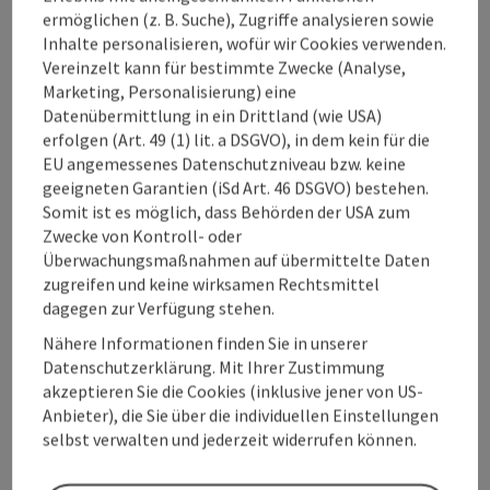
ermöglichen (z. B. Suche), Zugriffe analysieren sowie
Inhalte personalisieren, wofür wir Cookies verwenden.
Vereinzelt kann für bestimmte Zwecke (Analyse,
Marketing, Personalisierung) eine
Datenübermittlung in ein Drittland (wie USA)
erfolgen (Art. 49 (1) lit. a DSGVO), in dem kein für die
EU angemessenes Datenschutzniveau bzw. keine
geeigneten Garantien (iSd Art. 46 DSGVO) bestehen.
Mutiger, moderner,
Somit ist es möglich, dass Behörden der USA zum
differenzierender: Der Marken-
Zwecke von Kontroll- oder
Überwachungsmaßnahmen auf übermittelte Daten
& Kommunikationsauftritt von
zugreifen und keine wirksamen Rechtsmittel
“Urlaub in Oberösterreich”
dagegen zur Verfügung stehen.
Parallel dazu wurde 2025 an der Weiterentwicklung
Nähere Informationen finden Sie in unserer
des Marken- und Kommunikationsauftritts von
Datenschutzerklärung. Mit Ihrer Zustimmung
„Urlaub in Oberösterreich“ gearbeitet, dessen Launch
akzeptieren Sie die Cookies (inklusive jener von US-
im Jänner 2026 erfolgte. Die strategische
Anbieter), die Sie über die individuellen Einstellungen
Weiterentwicklung basierte auf
drei
selbst verwalten und jederzeit widerrufen können.
ineinandergreifenden Streams
: