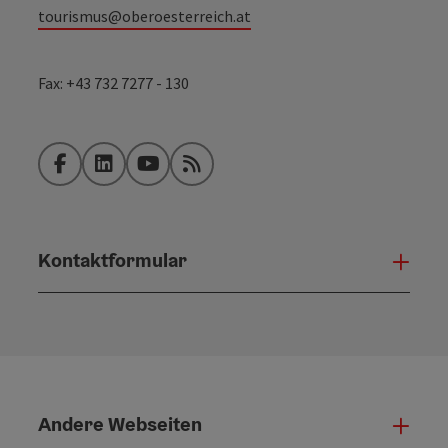
tourismus@oberoesterreich.at
Fax: +43 732 7277 - 130
Facebook
LinkedIn
YouTube
RSS-Feed
Kontaktformular
Konta
Andere Webseiten
Ande