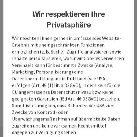
• die Verjüngung und Dynamisierung der Branche
• die Steigerung der Gründungsrate sowie
Wir respektieren Ihre
• die Erhöhung der Überlebensrate neu gegründeter
Unternehmen
Privatsphäre
Wir möchten Ihnen gerne ein umfassendes Website-
Erlebnis mit uneingeschränkten Funktionen
ermöglichen (z. B. Suche), Zugriffe analysieren sowie
Im Jahr 2023 wurden 9 Start-ups in das Programm
Inhalte personalisieren, wofür wir Cookies verwenden.
aufgenommen, welche aktuell betreut werden. Dabei werden
Vereinzelt kann für bestimmte Zwecke (Analyse,
Start-ups in der Umsetzung ihrer Idee, der Entwicklung eines
Marketing, Personalisierung) eine
nachhaltigen, zukunftsorientierten und zugleich
Datenübermittlung in ein Drittland (wie USA)
finanzierbaren Business Plans und einem darauf
erfolgen (Art. 49 (1) lit. a DSGVO), in dem kein für die
abgestimmten Geschäftskonzept sowie bei der Einwerbung
EU angemessenes Datenschutzniveau bzw. keine
weiterer Fördermittel unterstützt.
geeigneten Garantien (iSd Art. 46 DSGVO) bestehen.
Somit ist es möglich, dass Behörden der USA zum
Zwecke von Kontroll- oder
Überwachungsmaßnahmen auf übermittelte Daten
zugreifen und keine wirksamen Rechtsmittel
dagegen zur Verfügung stehen.