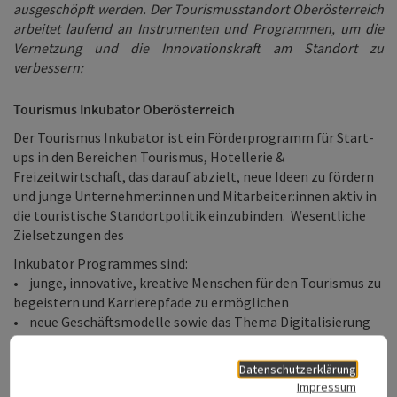
ausgeschöpft werden. Der Tourismusstandort Oberösterreich
arbeitet laufend an Instrumenten und Programmen, um die
Vernetzung und die Innovationskraft am Standort zu
verbessern:
Tourismus Inkubator Oberösterreich
Der Tourismus Inkubator ist ein Förderprogramm für Start-
ups in den Bereichen Tourismus, Hotellerie &
Freizeitwirtschaft, das darauf abzielt, neue Ideen zu fördern
und junge Unternehmer:innen und Mitarbeiter:innen aktiv in
die touristische Standortpolitik einzubinden. Wesentliche
Zielsetzungen des
Inkubator Programmes sind:
• junge, innovative, kreative Menschen für den Tourismus zu
begeistern und Karrierepfade zu ermöglichen
• neue Geschäftsmodelle sowie das Thema Digitalisierung
im touristischen Bereich zu stärken
• Potenziale im Tourismus in Oberösterreich
Datenschutzerklärung
auszuschöpfen
Impressum