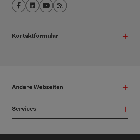
Facebook
LinkedIn
YouTube
RSS-Feed
Kontaktformular
Konta
Andere Webseiten
Ande
Services
Serv