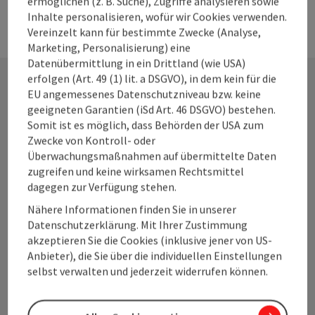
ermöglichen (z. B. Suche), Zugriffe analysieren sowie
Inhalte personalisieren, wofür wir Cookies verwenden.
Vereinzelt kann für bestimmte Zwecke (Analyse,
Marketing, Personalisierung) eine
Datenübermittlung in ein Drittland (wie USA)
erfolgen (Art. 49 (1) lit. a DSGVO), in dem kein für die
EU angemessenes Datenschutzniveau bzw. keine
Kontakt
geeigneten Garantien (iSd Art. 46 DSGVO) bestehen.
Somit ist es möglich, dass Behörden der USA zum
Zwecke von Kontroll- oder
Überwachungsmaßnahmen auf übermittelte Daten
Oberösterreich Tourismus GmbH
zugreifen und keine wirksamen Rechtsmittel
dagegen zur Verfügung stehen.
Freistädter Straße 119
Nähere Informationen finden Sie in unserer
4041 Linz
Datenschutzerklärung. Mit Ihrer Zustimmung
akzeptieren Sie die Cookies (inklusive jener von US-
Anbieter), die Sie über die individuellen Einstellungen
+43 732 7277 - 100
selbst verwalten und jederzeit widerrufen können.
tourismus@oberoesterreich.at