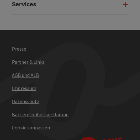
Services
Serv
Presse
Partner & Links
AGB und ALB
Impressum
Datenschutz
Barrierefreiheitserklärung
Cookies anpassen