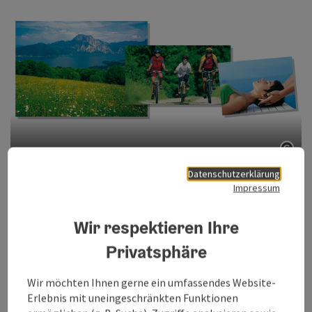
Copy
Datenschutzerklärung
Impressum
Mehr darüber lesen Sie im Jahresbericht (Download siehe
unten), der Ihnen einen Überblick über die vielfältigen
Wir respektieren Ihre
Arbeitsschwerpunkte und ausgewählte Highlights im
Kalenderjahr 2005 liefert.
Privatsphäre
Dokumente:
Wir möchten Ihnen gerne ein umfassendes Website-
Tourismusbericht 2005 (6 MB)
Erlebnis mit uneingeschränkten Funktionen