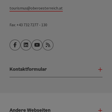
tourismus@oberoesterreich.at
Fax: +43 732 7277 - 130
Facebook
LinkedIn
YouTube
RSS-Feed
Kontaktformular
Konta
Andere Webseiten
Ande