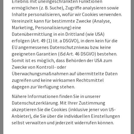
Erlebnis mit uneingeschränkten Funktionen
Zauner Bad Ischl
ermöglichen (z. B. Suche), Zugriffe analysieren sowie
Philipp Zauner
, Geschäftsführer Konditorei Zauner und
Inhalte personalisieren, wofür wir Cookies verwenden.
Investor Hotel Grand Elisabeth Bad Ischl
Vereinzelt kann für bestimmte Zwecke (Analyse,
Mag. Herbert Ackerl
, Hotelinvestor und
Marketing, Personalisierung) eine
Projektentwickler, u.a. Hotel Grand Elisabeth Bad Ischl
Datenübermittlung in ein Drittland (wie USA)
DI Josef Öhlinger
, Bauunternehmer und Investor, u.a.
erfolgen (Art. 49 (1) lit. a DSGVO), in dem kein für die
Hotel Grand Elisabeth Bad Ischl
EU angemessenes Datenschutzniveau bzw. keine
Karl Schmalzer
, ehem. Direktor Spa Hotel Bründl Bad
geeigneten Garantien (iSd Art. 46 DSGVO) bestehen.
Leonfelden
Somit ist es möglich, dass Behörden der USA zum
Christoph „Krauli“ Held
, Koch und Gastro-Visionär,
Zwecke von Kontroll- oder
Restaurant Siriuskogl Bad Ischl
Überwachungsmaßnahmen auf übermittelte Daten
Lukas Nagl
, Sterne- und Haubenkoch, Gault & Millau
zugreifen und keine wirksamen Rechtsmittel
Koch des Jahres 2023, Restaurant Bootshaus
dagegen zur Verfügung stehen.
Traunkirchen
Karl Wögerer
, “Wögerer Genuss & Tradition seit 1868”
Nähere Informationen finden Sie in unserer
in Feldkirchen an der Donau
Datenschutzerklärung. Mit Ihrer Zustimmung
KommR Tieping Ni
, Restaurant Asia House Bad
akzeptieren Sie die Cookies (inklusive jener von US-
Schallerbach
Anbieter), die Sie über die individuellen Einstellungen
Mag.art Norbert Trawöger
, Künstlerischer Direktor des
selbst verwalten und jederzeit widerrufen können.
Bruckner Orchesters Linz, Leiter der KulturEXPO
“Anton Bruckner 2024” und designierter Künstlerischer