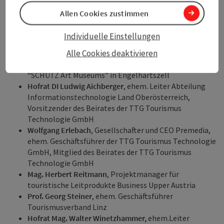
Leiter der LIVA
Allen Cookies zustimmen
Dr. Elisabeth Schweeger
, Künstlerische Leiterin Bad
Ischl Salzkammergut Kulturhauptstadt Europas 2024
Individuelle Einstellungen
Hans Schwarzmayr
, langjähriger Kustos Franz Xaver
Gruber Gedächtnishaus Hochburg-Ach
Alle Cookies deaktivieren
Prof. Josef Schütz
, Kunstsammler und Initiator des
“SCHÜTZ Art Museums” in Engelhartszell
Hofrat DI Ludwig Aichberger
, ehem. Leiter Abteilung
Informationstechnologie Land Oberösterreich,
Vorsitzender des Beirates der TTG Tourismus
Technologie GmbH
Wolfgang Erlebach
, Gesellschafter und CEO Premedia,
ehem. Geschäftsführer der TTG Tourismus Technologie
GmbH, Mitglied des Beirates der TTG Tourismus
Technologie GmbH
Mag. Herbert Reitmann
, Projektmanager für
touristische Leitprodukte Business Upper Austria
Prof. Georg Steiner
, ehem. Geschäftsführer
Tourismusverband Linz
Hofrat Mag. Walter Winetzhammer,
ehem.Leiter