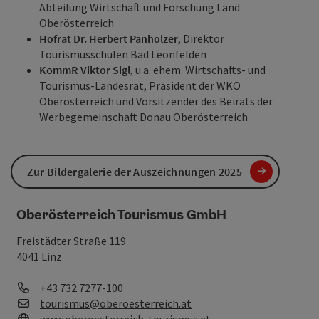
Abteilung Wirtschaft und Forschung Land
Oberösterreich
Hofrat Dr. Herbert Panholzer
, Direktor
Tourismusschulen Bad Leonfelden
KommR Viktor Sigl
, u.a. ehem. Wirtschafts- und
Tourismus-Landesrat, Präsident der WKO
Oberösterreich und Vorsitzender des Beirats der
Werbegemeinschaft Donau Oberösterreich
Zur Bildergalerie der Auszeichnungen 2025
Oberösterreich Tourismus GmbH
Freistädter Straße 119
4041 Linz
Telefon
+43 732 7277-100
E-Mail
tourismus@oberoesterreich.at
Web