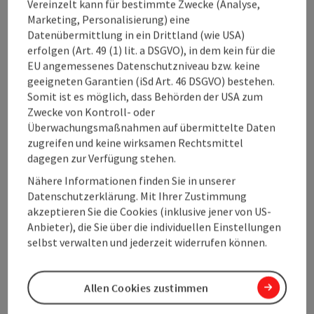
Vereinzelt kann für bestimmte Zwecke (Analyse,
Im Zuge der Haltestellen-Promotion in Wien steht zudem
Marketing, Personalisierung) eine
der Mobilitätspartner ÖBB im Fokus der Aufmerksamkeit.
Datenübermittlung in ein Drittland (wie USA)
Die direkte Zugverbindung von Wien ins Salzkammergut nach
erfolgen (Art. 49 (1) lit. a DSGVO), in dem kein für die
Gmunden, Bad Ischl und Bad Aussee bietet eine attraktive
EU angemessenes Datenschutzniveau bzw. keine
Möglichkeit zur nachhaltigen Anreise in den Urlaub.
geeigneten Garantien (iSd Art. 46 DSGVO) bestehen.
Weiterführende Links:
Somit ist es möglich, dass Behörden der USA zum
Zwecke von Kontroll- oder
www.salzkammergut-verbindet.at
Überwachungsmaßnahmen auf übermittelte Daten
zugreifen und keine wirksamen Rechtsmittel
Ansprechpartnerin
dagegen zur Verfügung stehen.
Mag. Andrea Reiter-Kofler
Nähere Informationen finden Sie in unserer
Oberösterreich Tourismus GmbH
Datenschutzerklärung. Mit Ihrer Zustimmung
Telefon
+43 732 7277-572
akzeptieren Sie die Cookies (inklusive jener von US-
E-Mail
andrea.reiter-kofler@oberoesterreich.at
Anbieter), die Sie über die individuellen Einstellungen
selbst verwalten und jederzeit widerrufen können.
Allen Cookies zustimmen