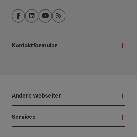
Facebook
LinkedIn
YouTube
RSS-Feed
Kontaktformular
Konta
Andere Webseiten
Ande
Services
Serv