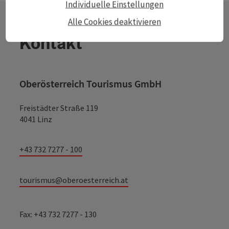
Individuelle Einstellungen
Alle Cookies deaktivieren
Kontakt
Oberösterreich Tourismus GmbH
Freistädter Straße 119
4041 Linz
+43 732 7277 - 100
tourismus@oberoesterreich.at
Fax: +43 732 7277 - 130