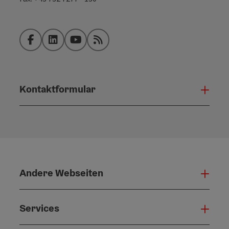
Facebook
LinkedIn
YouTube
RSS-Feed
Kontaktformular
Konta
Andere Webseiten
Ande
Services
Serv