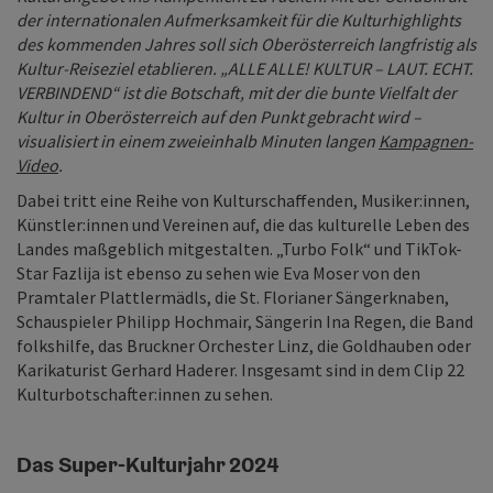
der internationalen Aufmerksamkeit für die Kulturhighlights
des kommenden Jahres soll sich Oberösterreich langfristig als
Kultur-Reiseziel etablieren. „ALLE ALLE! KULTUR – LAUT. ECHT.
VERBINDEND“ ist die Botschaft, mit der die bunte Vielfalt der
Kultur in Oberösterreich auf den Punkt gebracht wird –
visualisiert in einem zweieinhalb Minuten langen
Kampagnen-
Video
.
Dabei tritt eine Reihe von Kulturschaffenden, Musiker:innen,
Künstler:innen und Vereinen auf, die das kulturelle Leben des
Landes maßgeblich mitgestalten. „Turbo Folk“ und TikTok-
Star Fazlija ist ebenso zu sehen wie Eva Moser von den
Pramtaler Plattlermädls, die St. Florianer Sängerknaben,
Schauspieler Philipp Hochmair, Sängerin Ina Regen, die Band
folkshilfe, das Bruckner Orchester Linz, die Goldhauben oder
Karikaturist Gerhard Haderer. Insgesamt sind in dem Clip 22
Kulturbotschafter:innen zu sehen.
Das Super-Kulturjahr 2024