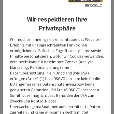
Kampagne „Salzkammergut verbindet“ der Landes-
Impressum
Tourismusorganisationen SalzburgerLand, Steiermark und
Oberösterreich.
Wir respektieren Ihre
Privatsphäre
myKulTour:
Mit wenigen Klicks zur
individuellen Kultur-Reise
Wir möchten Ihnen gerne ein umfassendes Website-
Erlebnis mit uneingeschränkten Funktionen
Ein neuer Online-Service gestaltet für alle, die
ermöglichen (z. B. Suche), Zugriffe analysieren sowie
Oberösterreichs Kultur entdecken und genießen möchten,
Inhalte personalisieren, wofür wir Cookies verwenden.
maßgeschneiderte Kultur-Touren. Egal ob mehrtägige
Vereinzelt kann für bestimmte Zwecke (Analyse,
Aufenthalte oder Tagesausflug, erstmals ist das vielfältige
Marketing, Personalisierung) eine
Angebot Oberösterreichs digital und kompakt dargestellt,
Datenübermittlung in ein Drittland (wie USA)
individuell plan- und buchbar. Aus dem großen
erfolgen (Art. 49 (1) lit. a DSGVO), in dem kein für die
oberösterreichischen Kulturangebot mit Veranstaltungen,
EU angemessenes Datenschutzniveau bzw. keine
Sehenswürdigkeiten und Kulturwanderungen stellt der
geeigneten Garantien (iSd Art. 46 DSGVO) bestehen.
digitale Planer „
myKulTour
“ die persönliche Kultur-Reise
Somit ist es möglich, dass Behörden der USA zum
nach individuellen Vorlieben zusammen.
Zwecke von Kontroll- oder
Überwachungsmaßnahmen auf übermittelte Daten
zugreifen und keine wirksamen Rechtsmittel