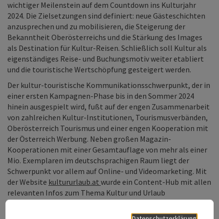
wichtiger Meilenstein auf dem Countdown ins Kulturjahr
2024. Die Zielsetzungen sind definiert: neue Gästeschichten
anzusprechen und zu mobilisieren, die Steigerung der
Bekanntheit Oberösterreichs und die Stärkung des Images
als Destination für Kultur-Reisen. Schließlich soll Kultur als
eigenständiges Reise- und Buchungsmotiv weiter etabliert
und die touristische Wertschöpfung gesteigert werden.
Der kultur-touristische Kommunikationsschwerpunkt, der in
einer ersten Kampagnen-Phase bis in den Sommer 2024
hinein ausgespielt wird, fußt auf der engen Zusammenarbeit
von zahlreichen Kultur-Institutionen, Tourismusverbänden,
Oberösterreich Tourismus und einer engen Kooperation mit
der Österreich Werbung. Neben großen Magazin-
Kooperationen mit einer Gesamtauflage von mehr als einer
Mio. Exemplaren im deutschsprachigen Raum liegt der
Schwerpunkt vor allem auf Online- und Videomarketing. Mit
der Website
kultururlaub.at
wurde ein Content-Hub mit allen
relevanten Infos zum Thema Kultur und Urlaub
entwickelt. Zudem ist das Thema Kultur einer der drei
Kommunikationspfeiler der Bundesländer übergreifenden
Datenschutzerklärung