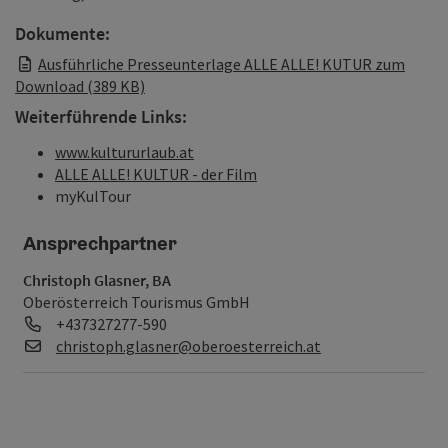
Dokumente:
Ausführliche Presseunterlage ALLE ALLE! KUTUR zum
Download (389 KB)
Weiterführende Links:
www.kultururlaub.at
ALLE ALLE! KULTUR - der Film
myKulTour
Ansprechpartner
Christoph Glasner, BA
Oberösterreich Tourismus GmbH
Telefon
+437327277-590
E-Mail
christoph.glasner@oberoesterreich.at