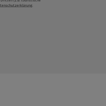
ritten (z.B. touristische
tenschutzerklärung
.