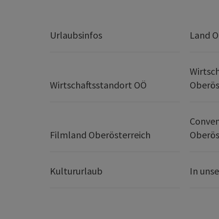
Urlaubsinfos
Land O
Wirtsc
Wirtschaftsstandort OÖ
Oberös
Conven
Filmland Oberösterreich
Oberös
Kultururlaub
In uns