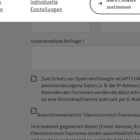
s
Individuelle
zustimmen
en
Einstellungen
Vorname
Nachname
Unverbindliche Anfrage
*
Zum Schutz vor Spam wird Google reCAPTCHA
personenbezogene Daten (z. B. die IP-Adresse
Absenden des Formulars werden die dafür erfor
ist eine Kontaktaufnahme jederzeit per E-Ma
Branchennewsletter 'Oberösterreich Tourismus
Ihre bekannt gegebenen Daten (Email-Adresse, An
Oberösterreich Tourismus GmbH ausschließlich für