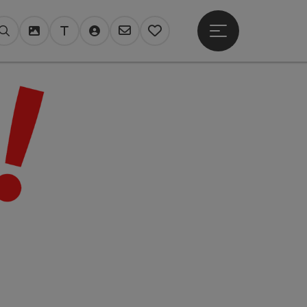
Hauptmenü öffne
Suchen
Mediendatenbank
Tourdata Login
Login TV Register
Newsletter
Merkzettel