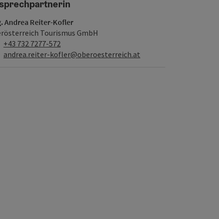
sprechpartnerin
. Andrea Reiter-Kofler
rösterreich Tourismus GmbH
Telefon
+43 732 7277-572
E-Mail
andrea.reiter-kofler@oberoesterreich.at