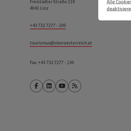
Freistädter Straße 119
Alle Cookie
4041 Linz
deaktivier
+43 732 7277 - 100
tourismus@oberoesterreich.at
Fax: +43 732 7277 - 130
Facebook
LinkedIn
YouTube
RSS-Feed