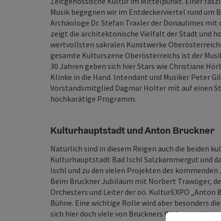
Zeitgenössische Kultur im Mittelpunkt. Einer fas
Musik begegnen wir im Entdeckerviertel rund um 
Archäologe Dr. Stefan Traxler der Donaulimes mit
zeigt die architektonische Vielfalt der Stadt und h
wertvollsten sakralen Kunstwerke Oberösterreichs
gesamte Kulturszene Oberösterreichs ist der Mus
30 Jahren geben sich hier Stars wie Christiane Hör
Klinke in die Hand. Intendant und Musiker Peter 
Vorstandsmitglied Dagmar Holter mit auf einen Str
hochkarätige Programm.
Kulturhauptstadt und Anton Bruckner
Natürlich sind in diesem Reigen auch die beiden ku
Kulturhauptstadt Bad Ischl Salzkammergut und das
Ischl und zu den vielen Projekten des kommenden 
Beim Bruckner Jubiläum mit Norbert Trawöger, de
Orchesters und Leiter der oö. KulturEXPO „Anton B
Bühne. Eine wichtige Rolle wird aber besonders die
sich hier doch viele von Bruckners Wirkungsstätt