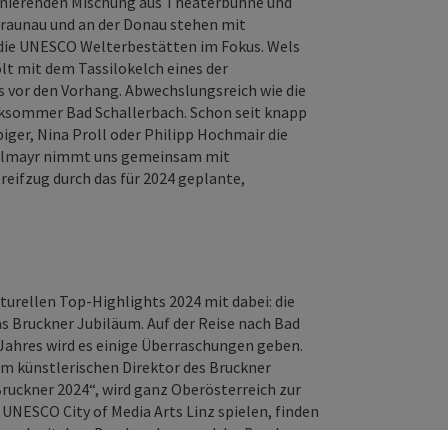
zinierenden Mischung aus Theaterbühne und
Braunau und an der Donau stehen mit
 die UNESCO Welterbestätten im Fokus. Wels
olt mit dem Tassilokelch eines der
 vor den Vorhang. Abwechslungsreich wie die
iksommer Bad Schallerbach. Schon seit knapp
biger, Nina Proll oder Philipp Hochmair die
Gillmayr nimmt uns gemeinsam mit
eifzug durch das für 2024 geplante,
lturellen Top-Highlights 2024 mit dabei: die
 Bruckner Jubiläum. Auf der Reise nach Bad
Jahres wird es einige Überraschungen geben.
m künstlerischen Direktor des Bruckner
ruckner 2024“, wird ganz Oberösterreich zur
 UNESCO City of Media Arts Linz spielen, finden
en und mit dem Brucknerhaus und der Bruckner