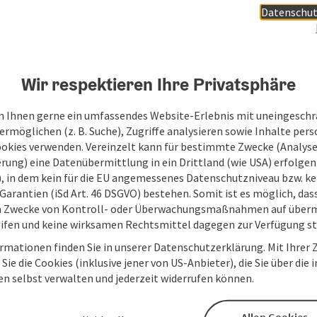
Datenschut
österreich gibts ab Mitte November auf
Wir respektieren Ihre Privatsphäre
 Ihnen gerne ein umfassendes Website-Erlebnis mit uneingesch
rmöglichen (z. B. Suche), Zugriffe analysieren sowie Inhalte pers
ookies verwenden. Vereinzelt kann für bestimmte Zwecke (Analyse
rung) eine Datenübermittlung in ein Drittland (wie USA) erfolgen (
O), in dem kein für die EU angemessenes Datenschutzniveau bzw. ke
Garantien (iSd Art. 46 DSGVO) bestehen. Somit ist es möglich, da
m Zwecke von Kontroll- oder Überwachungsmaßnahmen auf überm
Ihre Nachricht an die
ifen und keine wirksamen Rechtsmittel dagegen zur Verfügung s
rmationen finden Sie in unserer Datenschutzerklärung. Mit Ihre
Tourismus GmbH
Sie die Cookies (inklusive jener von US-Anbieter), die Sie über die 
en selbst verwalten und jederzeit widerrufen können.
Felder mit
*
sind Pflichtfelder
Allen Cookies