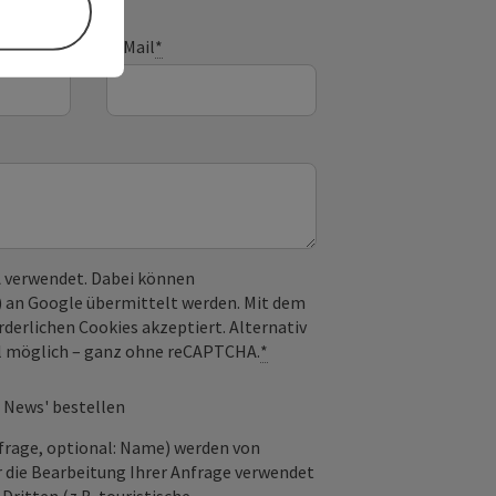
E-Mail
*
 verwendet. Dabei können
) an Google übermittelt werden. Mit dem
derlichen Cookies akzeptiert. Alternativ
il möglich – ganz ohne reCAPTCHA.
*
 News' bestellen
frage, optional: Name) werden von
 die Bearbeitung Ihrer Anfrage verwendet