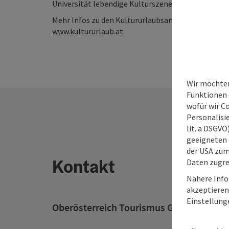
Universität lebendige Kulturszenen.
Mehr Infos zu den Kultururlaubsangeboten in Ober
www.kultururlaub.at
Wir möchten
Funktionen e
wofür wir C
Personalisie
lit. a DSGV
geeigneten 
der USA zu
Kontakt
Daten zugre
Nähere Info
akzeptieren 
Einstellung
Oberösterreich Tourismus GmbH