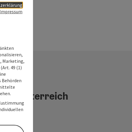
zerklärung
Impressum
ränkten
onalisieren,
, Marketing,
Art. 49 (1)
ine
ss Behörden
ittelte
 Oberösterreich
tehen.
r Zustimmung
individuellen