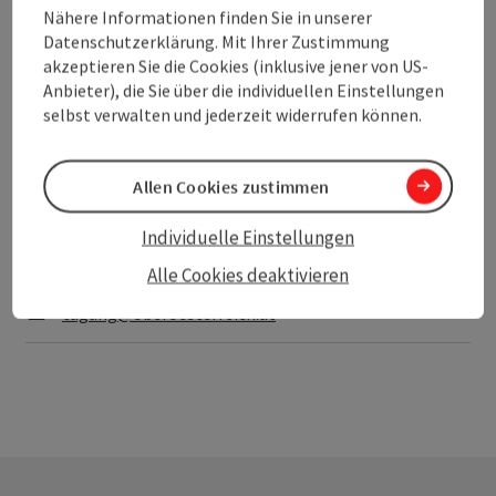
kurzfristigen Anfragen sowie die gute Buchungslage in
Nähere Informationen finden Sie in unserer
Kombination mit der angespannten Personalsituation, die
Datenschutzerklärung. Mit Ihrer Zustimmung
Abwicklung der Veranstaltungen unternehmensintern oft
akzeptieren Sie die Cookies (inklusive jener von US-
schwierig umzusetzen sind. Daher werden Kooperationen,
Anbieter), die Sie über die individuellen Einstellungen
Zusammenschlüsse und Netzwerke immer wichtiger.
selbst verwalten und jederzeit widerrufen können.
Weiterführende Links:
Convention Bureau Oberösterreich
Allen Cookies zustimmen
Convention Bureau Oberösterreich
Individuelle Einstellungen
Ingrid Pichler, MBA und Daniela Groffner, MA
Alle Cookies deaktivieren
Telefon
+43 732 7277-581
E-Mail
tagung@oberoesterreich.at