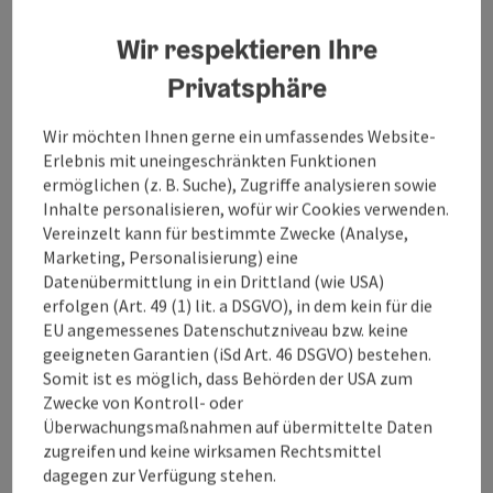
Wir respektieren Ihre
Privatsphäre
Wir möchten Ihnen gerne ein umfassendes Website-
Erlebnis mit uneingeschränkten Funktionen
ermöglichen (z. B. Suche), Zugriffe analysieren sowie
Inhalte personalisieren, wofür wir Cookies verwenden.
Vereinzelt kann für bestimmte Zwecke (Analyse,
vorheriges Element
nächstes Element
©
Marketing, Personalisierung) eine
Datenübermittlung in ein Drittland (wie USA)
Cop
erfolgen (Art. 49 (1) lit. a DSGVO), in dem kein für die
Vernetzung als zentraler Schlüssel
EU angemessenes Datenschutzniveau bzw. keine
geeigneten Garantien (iSd Art. 46 DSGVO) bestehen.
Bereits der
Szenario Report
des Convention Bureau
Somit ist es möglich, dass Behörden der USA zum
Oberösterreich aus dem Jahr 2020 zeigte als zentrale
Zwecke von Kontroll- oder
Erkenntnis auf, dass Kooperationen und Netzwerke
Überwachungsmaßnahmen auf übermittelte Daten
zukünftig an Bedeutung gewinnen werden. In den
zugreifen und keine wirksamen Rechtsmittel
vergangenen Monaten wurde deutlich, dass durch die
dagegen zur Verfügung stehen.