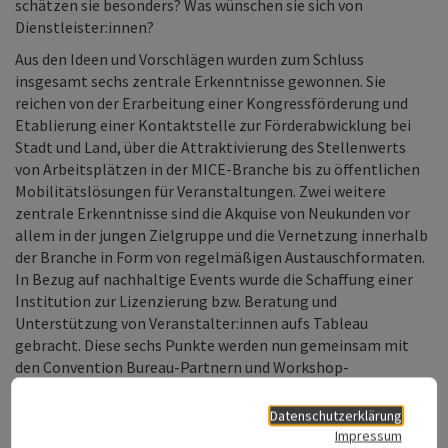
schätzen sie besonders? Was wünschen sie sich von
Dienstleister:innen?
Aus den Ideen und Vorschlägen wurden zum Schluss
insgesamt sechs zentrale Erkenntnisse gewonnen. Sie
reichen von der Erarbeitung einer Kongressförderung und
Etablierung einer Kontaktstelle zur Förderabwicklung bei
Stadt und Land, über die Attraktivierung des Stellenwerts
von Arbeitsplätzen in der MICE-Branche bis zu öffentlichen
Mobilitätslösungen für Veranstaltungen. Zwei weitere
zentrale Erkenntnisse sind die Akquise von Neukunden vor
allem in der jungen Zielgruppe und die Vernetzung innerhalb
der Branche in Form von regelmäßigen Austauschformaten.
In Bezug auf nachhaltige Events wurde die Schaffung einer
Institution zur Lizenzierung bzw. Beratung und
Unterstützung von Veranstalter:innen aufs Tableau
gebracht. Diese sechs Punkte werden nun gemeinsam mit
den Convention Bureau-Partnern und Workshop-
Teilnehmer:innen priorisiert und dann in Zusammenarbeit
mit relevanten Partnerinstitutionen weiterbearbeitet und
Datenschutzerklärung
vorangetrieben.
Impressum