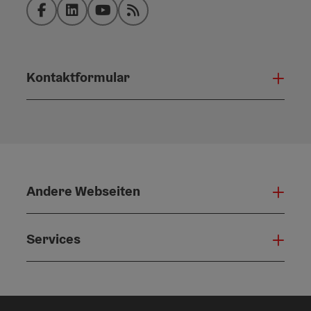
Facebook
LinkedIn
YouTube
RSS-Feed
Kontaktformular
Konta
Andere Webseiten
Ande
Services
Serv