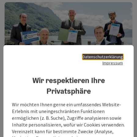
Datenschutzerklärung
Impressum
Copy
Wir respektieren Ihre
Touristiker sind einerseits gefordert für steigendende
Privatsphäre
Nächtigungszahlen zu sorgen, andererseits sollen sie aber
auch nachhaltige Produkte und Angebote schaffen.
Wir möchten Ihnen gerne ein umfassendes Website-
Mittlerweile lenken die Gäste vermehrt die Aufmerksamkeit
Erlebnis mit uneingeschränkten Funktionen
in Richtung Klimaschutz. Der Tourismusverband Traunsee-
ermöglichen (z. B. Suche), Zugriffe analysieren sowie
Almtal will Maßnahmen ergreifen, die man im Arbeitsalltag
Inhalte personalisieren, wofür wir Cookies verwenden.
leicht integrieren kann, wie etwa Energiesparen, sanfte
Vereinzelt kann für bestimmte Zwecke (Analyse,
Mobilität, Müllvermeidung und Mülltrennung. So sollen auch