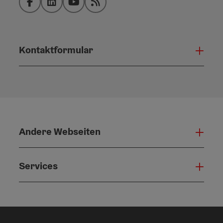
Facebook
LinkedIn
YouTube
RSS-Feed
Kontaktformular
Konta
Andere Webseiten
Ande
Services
Serv