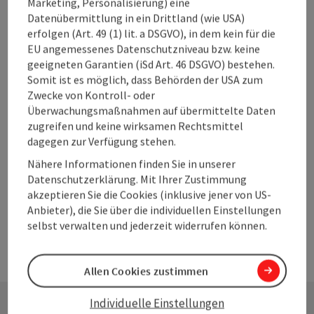
Marketing, Personalisierung) eine
weitere Betriebe in der Region animiert werden, sich und
Datenübermittlung in ein Drittland (wie USA)
Gäste zu sensibilisieren.
erfolgen (Art. 49 (1) lit. a DSGVO), in dem kein für die
EU angemessenes Datenschutzniveau bzw. keine
Der Tourismusverband Mondsee – Irrsee hat sich bereits im
geeigneten Garantien (iSd Art. 46 DSGVO) bestehen.
November 2019 ein neues Entwicklungskonzept verpasst. Als
Somit ist es möglich, dass Behörden der USA zum
Endziel formuliert das Entwicklungskonzept das Erlangen
Zwecke von Kontroll- oder
des Zertifikats „Green Destination“ – ein internationales
Überwachungsmaßnahmen auf übermittelte Daten
Gütesiegel für Destinationen im Sinne einer nachhaltigen
zugreifen und keine wirksamen Rechtsmittel
touristischen Entwicklung des Lebensraumes rund um
dagegen zur Verfügung stehen.
Mondsee und Irrsee. In Summe sind rund 100 Kriterien von
Abwasser und Artenschutz bis Zufriedenheit und
Nähere Informationen finden Sie in unserer
Zusammenarbeit über die touristische Sichtweise hinaus zu
Datenschutzerklärung. Mit Ihrer Zustimmung
erfüllen. Ein erster Meilenstein ist für den Tourismusverband
akzeptieren Sie die Cookies (inklusive jener von US-
Mondsee – Irrsee die Aufnahme als Klimabündnisbetrieb.
Anbieter), die Sie über die individuellen Einstellungen
selbst verwalten und jederzeit widerrufen können.
Allen Cookies zustimmen
Individuelle Einstellungen