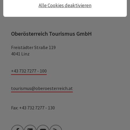
Alle Cookies deaktivieren
Kontakt
Oberösterreich Tourismus GmbH
Freistädter Straße 119
4041 Linz
+43 732 7277 - 100
tourismus@oberoesterreich.at
Fax: +43 732 7277 - 130