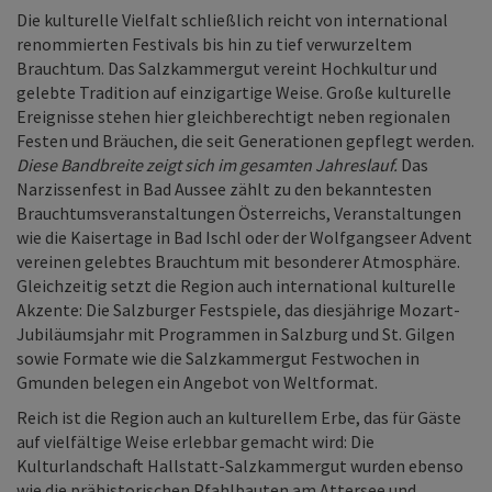
Die kulturelle Vielfalt schließlich reicht von international
renommierten Festivals bis hin zu tief verwurzeltem
Brauchtum. Das Salzkammergut vereint Hochkultur und
gelebte Tradition auf einzigartige Weise. Große kulturelle
Ereignisse stehen hier gleichberechtigt neben regionalen
Festen und Bräuchen, die seit Generationen gepflegt werden.
Diese Bandbreite zeigt sich im gesamten Jahreslauf.
Das
Narzissenfest in Bad Aussee zählt zu den bekanntesten
Brauchtumsveranstaltungen Österreichs, Veranstaltungen
wie die Kaisertage in Bad Ischl oder der Wolfgangseer Advent
vereinen gelebtes Brauchtum mit besonderer Atmosphäre.
Gleichzeitig setzt die Region auch international kulturelle
Akzente: Die Salzburger Festspiele, das diesjährige Mozart-
Jubiläumsjahr mit Programmen in Salzburg und St. Gilgen
sowie Formate wie die Salzkammergut Festwochen in
Gmunden belegen ein Angebot von Weltformat.
Reich ist die Region auch an kulturellem Erbe, das für Gäste
auf vielfältige Weise erlebbar gemacht wird: Die
Kulturlandschaft Hallstatt-Salzkammergut wurden ebenso
wie die prähistorischen Pfahlbauten am Attersee und