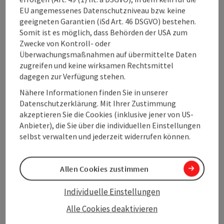
Copy
EU angemessenes Datenschutzniveau bzw. keine
geeigneten Garantien (iSd Art. 46 DSGVO) bestehen.
Sommer-Reise bereits in Planung
Somit ist es möglich, dass Behörden der USA zum
So lange müssen die Oberösterreich-Fans unter den
Zwecke von Kontroll- oder
Eintracht-Anhänger:innen gar nicht warten. Denn erstmals
Überwachungsmaßnahmen auf übermittelte Daten
soll im kommenden Sommer auch eine Mitgliederreise in die
zugreifen und keine wirksamen Rechtsmittel
Urlaubsregion Alpenland stattfinden.
dagegen zur Verfügung stehen.
Nähere Informationen finden Sie in unserer
„Ein perfektes Beispiel, wie aus einem Fußball-
Datenschutzerklärung. Mit Ihrer Zustimmung
Trainingslager eine Zusammenarbeit entstehen kann,
akzeptieren Sie die Cookies (inklusive jener von US-
die weit über den Sport hinausgeht und langfristig
Anbieter), die Sie über die individuellen Einstellungen
touristische Wertschöpfung sichert“, so Andreas
selbst verwalten und jederzeit widerrufen können.
Winkelhofer.
Allen Cookies zustimmen
„Wir stehen gemeinsam für Werte wie Zusammenhalt,
Sportsgeist und familiäre Atmosphäre, die Besucher
Individuelle Einstellungen
und Fans gleichermaßen begeistern“, ergänzen Rainer
Rohregger und Helmut Holzinger, die
Alle Cookies deaktivieren
Vorstandsdirektoren der Hinterstoder-Wurzeralm