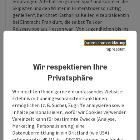
empfangen. Alle hatten großen Spaß und konnten die
Skipisten und den Winter in Hinterstoder so richtig
genießen“, berichtet Katharina Keller, Vizepräsidentin
bei Eintracht Frankfurt, die selbst Teil der
Reisegruppe aus Hessen war. „Von Jugendlichen bis ins
Rentenalter, Alleinreisende oder Familien – die
gesamte Eintracht-Familie fühlt sich hier sehr wohl
Datenschutzerklärung
Impressum
und wir kommen auch nächsten Winter sicher wieder.“
Wir respektieren Ihre
Privatsphäre
Wir möchten Ihnen gerne ein umfassendes Website-
Erlebnis mit uneingeschränkten Funktionen
ermöglichen (z. B. Suche), Zugriffe analysieren sowie
Inhalte personalisieren, wofür wir Cookies verwenden.
Vereinzelt kann für bestimmte Zwecke (Analyse,
Marketing, Personalisierung) eine
vorheriges Element
nächstes Element
Datenübermittlung in ein Drittland (wie USA)
erfolgen (Art. 49 (1) lit. a DSGVO), in dem kein für die