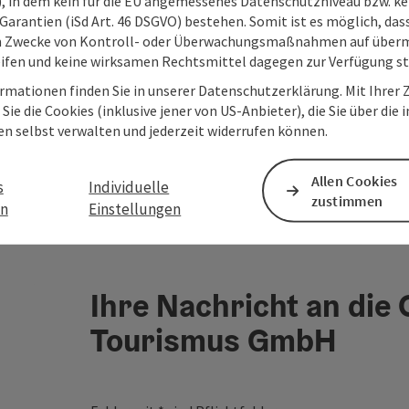
O), in dem kein für die EU angemessenes Datenschutzniveau bzw. ke
Garantien (iSd Art. 46 DSGVO) bestehen. Somit ist es möglich, da
m Zwecke von Kontroll- oder Überwachungsmaßnahmen auf überm
ifen und keine wirksamen Rechtsmittel dagegen zur Verfügung s
rmationen finden Sie in unserer Datenschutzerklärung. Mit Ihre
Sie die Cookies (inklusive jener von US-Anbieter), die Sie über die 
en selbst verwalten und jederzeit widerrufen können.
Allen Cookies
s
Individuelle
zustimmen
en
Einstellungen
Ihre Nachricht an die
Tourismus GmbH