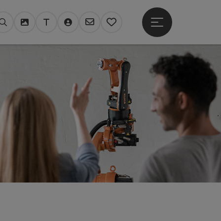
Hauptmenü öffne
Suchen
Mediendatenbank
Tourdata Login
Login TV Register
Newsletter
Merkzettel