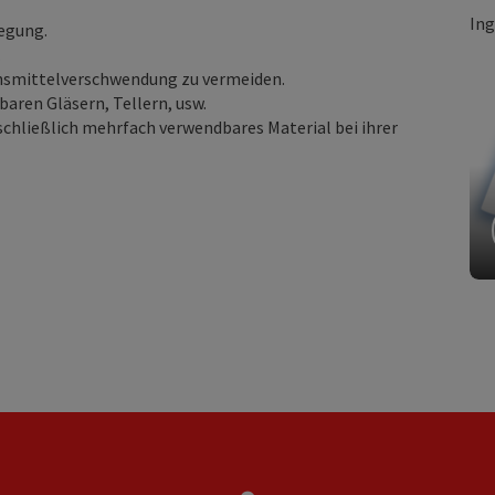
Ing
legung.
.
nsmittelverschwendung zu vermeiden.
aren Gläsern, Tellern, usw.
chließlich mehrfach verwendbares Material bei ihrer