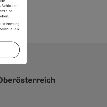
ine
ss Behörden
ittelte
tehen.
r Zustimmung
individuellen
 Oberösterreich