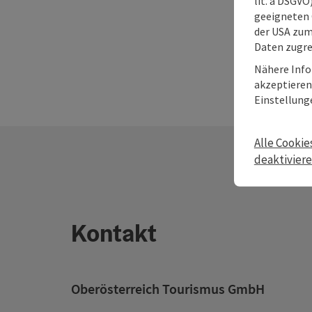
lit. a DSGV
geeigneten 
der USA zu
Daten zugre
Nähere Info
akzeptieren 
Einstellung
Alle Cookie
deaktivier
Kontakt
Oberösterreich Tourismus GmbH