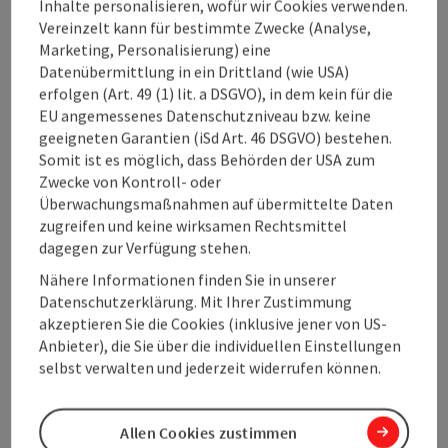
Inhalte personalisieren, wofür wir Cookies verwenden.
Community auf
Facebook
,
Instagram
oder
Pinterest
sind -
Vereinzelt kann für bestimmte Zwecke (Analyse,
oder jetzt werden - und wir gemeinsam noch mehr Menschen
Marketing, Personalisierung) eine
für Oberösterreich begeistern. Nutzen Sie die Vorteile einer
Datenübermittlung in ein Drittland (wie USA)
oberösterreichweiten Vernetzung und lassen Sie uns
erfolgen (Art. 49 (1) lit. a DSGVO), in dem kein für die
gemeinsam sichtbarer werden. Wir verwenden die Hashtags
EU angemessenes Datenschutzniveau bzw. keine
#oberoesterreich, #upperaustria, #uppermoments und
geeigneten Garantien (iSd Art. 46 DSGVO) bestehen.
freuen uns, wenn auch Sie diese nutzen und uns markieren.
Somit ist es möglich, dass Behörden der USA zum
Folgen Sie uns auch auf
Facebook/Oberösterreich Tourismus
,
Zwecke von Kontroll- oder
um zu Branchenthemen und Hintergrundinformationen
Überwachungsmaßnahmen auf übermittelte Daten
stets aktuell informiert zu sein.
zugreifen und keine wirksamen Rechtsmittel
dagegen zur Verfügung stehen.
Ansprechpartnerin
Nähere Informationen finden Sie in unserer
Mag. Christina Tropper
Datenschutzerklärung. Mit Ihrer Zustimmung
Oberösterreich Tourismus GmbH
akzeptieren Sie die Cookies (inklusive jener von US-
Telefon
+43 732 7277-540
Anbieter), die Sie über die individuellen Einstellungen
E-Mail
christina.tropper@oberoesterreich.at
selbst verwalten und jederzeit widerrufen können.
Allen Cookies zustimmen