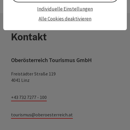
Individuelle Einstellungen
Alle Cookies deaktivieren
Kontakt
Oberösterreich Tourismus GmbH
Freistädter Straße 119
4041 Linz
+43 732 7277 - 100
tourismus@oberoesterreich.at