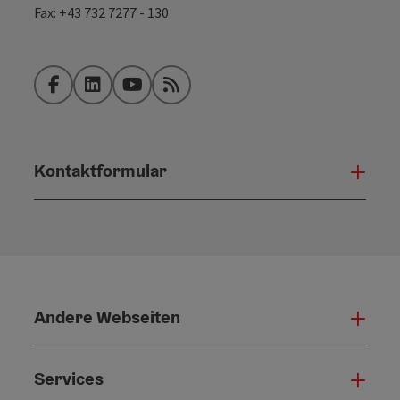
Fax: +43 732 7277 - 130
Facebook
LinkedIn
YouTube
RSS-Feed
Kontaktformular
Konta
Andere Webseiten
Ande
Services
Serv