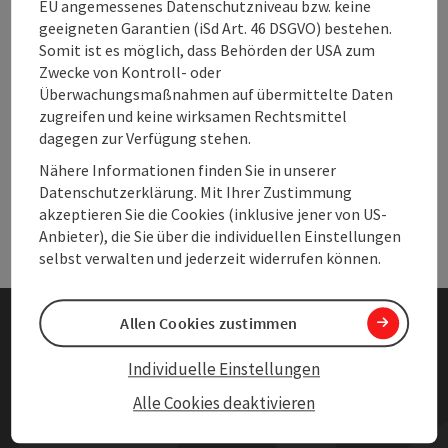
EU angemessenes Datenschutzniveau bzw. keine
geeigneten Garantien (iSd Art. 46 DSGVO) bestehen.
Somit ist es möglich, dass Behörden der USA zum
Zwecke von Kontroll- oder
Überwachungsmaßnahmen auf übermittelte Daten
zugreifen und keine wirksamen Rechtsmittel
Andere Webseiten
Ande
dagegen zur Verfügung stehen.
Nähere Informationen finden Sie in unserer
Datenschutzerklärung. Mit Ihrer Zustimmung
Services
Serv
akzeptieren Sie die Cookies (inklusive jener von US-
Anbieter), die Sie über die individuellen Einstellungen
selbst verwalten und jederzeit widerrufen können.
Allen Cookies zustimmen
Presse
Individuelle Einstellungen
Partner & Links
Alle Cookies deaktivieren
AGB und ALB