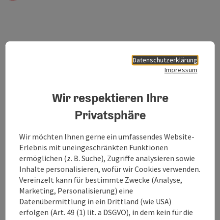
Datenschutzerklärung
Impressum
Wir respektieren Ihre
Datenschutzrecht
Privatsphäre
DSGVO - Eckpunkte
Wir möchten Ihnen gerne ein umfassendes Website-
Erlebnis mit uneingeschränkten Funktionen
DSGVO - Grundsätze, Rechte & Verpflichtungen
ermöglichen (z. B. Suche), Zugriffe analysieren sowie
Inhalte personalisieren, wofür wir Cookies verwenden.
Abmahnung von Werbeinseraten in deutschen
Vereinzelt kann für bestimmte Zwecke (Analyse,
Printmedien
Marketing, Personalisierung) eine
Warnung vor E-Mails mit gefälschten Accounts!
Datenübermittlung in ein Drittland (wie USA)
erfolgen (Art. 49 (1) lit. a DSGVO), in dem kein für die