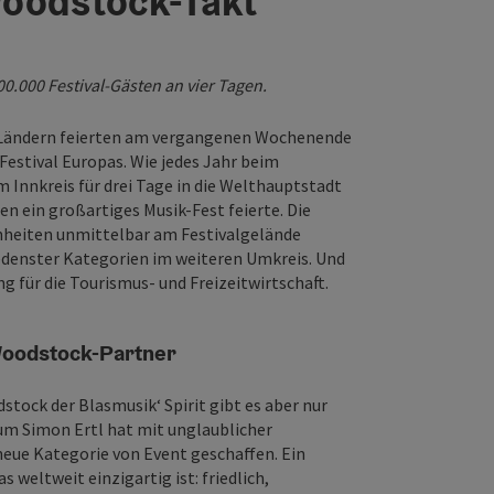
Woodstock-Takt
00.000 Festival-Gästen an vier Tagen.
20 Ländern feierten am vergangenen Wochenende
Festival Europas. Wie jedes Jahr beim
 Innkreis für drei Tage in die Welthauptstadt
en ein großartiges Musik-Fest feierte. Die
nheiten unmittelbar am Festivalgelände
iedenster Kategorien im weiteren Umkreis. Und
 für die Tourismus- und Freizeitwirtschaft.
 Woodstock-Partner
dstock der Blasmusik‘ Spirit gibt es aber nur
um Simon Ertl hat mit unglaublicher
neue Kategorie von Event geschaffen. Ein
weltweit einzigartig ist: friedlich,