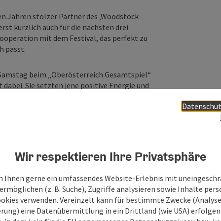
len Jahren stolzer Partner des ‚Woodstock
st kürzlich auch für die nächsten drei
 Kooperation mit dem Festival, das perfekt zu
h passt.
 Samstag beim „Oberösterreich Gesamtspiel“
dabei. Sie setzten jene positive Energie und
 die das Woodstock der Blasmusik seit
Datenschut
n enger Zusammenarbeit mit dem regionalen
ourismus das Festival für eine starke Vor-Ort-
n. Davon profitieren auch die rund 3.000
 spezieller Oberösterreich-Goodies, haben
iel teilzunehmen und erhalten Rabatte auf
Wir respektieren Ihre Privatsphäre
 Ihnen gerne ein umfassendes Website-Erlebnis mit uneingesch
rmöglichen (z. B. Suche), Zugriffe analysieren sowie Inhalte pers
ookies verwenden. Vereinzelt kann für bestimmte Zwecke (Analyse
rung) eine Datenübermittlung in ein Drittland (wie USA) erfolgen (
 fällt auch bei Gerald Hartl,