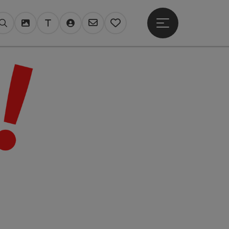
Hauptmenü öffne
Suchen
Mediendatenbank
Tourdata Login
Login TV Register
Newsletter
Merkzettel