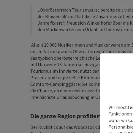
„Oberösterreich Tourismus ist bereits seit vie
der Blasmusik‘ und hat diese Zusammenarbeit er
Jahre fixiert“, freut sich Winkelhofer über die
den Markenwerten von Urlaub in Oberösterreic
Allein 20.000 Musikerinnen und Musiker waren am
unter Patronanz des Oberösterreich Tourismus mit 
das typisch oberösterreichische Lebensgefühl frei,
mittlerweile 13 Jahren so einzigartig machen. I
Tourismus im Innviertel nutzt der Oberösterreich T
Präsenz und für gezielte Kommunikationsmaßnahme
Comfort-Campinggäste: Sie kommen in den Genuss
die Chance, an einem exklusiven Urlaubs-Gewinnsp
ihre nächste Urlaubsbuchung in Oberösterreich.
Wir möchten
Funktionen e
Die ganze Region profitiert
wofür wir C
Personalisie
Der Rückblick auf das Woodstock der Blasmusik 2025