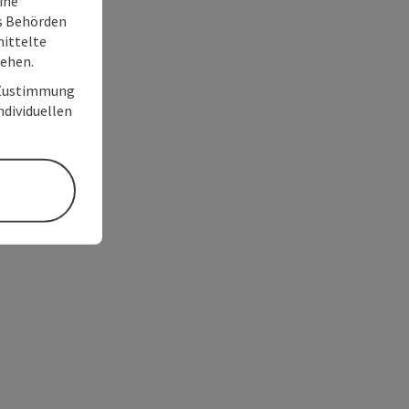
ine
ss Behörden
ittelte
tehen.
r Zustimmung
individuellen