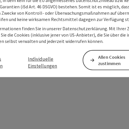
O), in dem kein für die EU angemessenes Datenschutzniveau bzw. ke
:
Garantien (iSd Art. 46 DSGVO) bestehen. Somit ist es möglich, da
i. Ein herzliches Dankeschön an alle Gäste
m Zwecke von Kontroll- oder Überwachungsmaßnahmen auf überm
tion des Woodstock-Teams dieses
ifen und keine wirksamen Rechtsmittel dagegen zur Verfügung s
ie Hotels, Gasthöfe und Pensionen im
rmationen finden Sie in unserer Datenschutzerklärung. Mit Ihre
n am Festivalgelände waren mit Gästen und
Sie die Cookies (inklusive jener von US-Anbieter), die Sie über die 
 bayerischen Grenze, etwa in Bad Füssing,
en selbst verwalten und jederzeit widerrufen können.
Hartl, dass die ganze Region auch über den
 profitiert: „Die Wertschöpfung entlang
 Metzger, vom Taxiunternehmen bis zum
Allen Cookies
s
Individuelle
lb freuen wir uns schon heute auf nächstes
zustimmen
en
Einstellungen
ace & Blasmusik mitten im Innviertel heißt.“