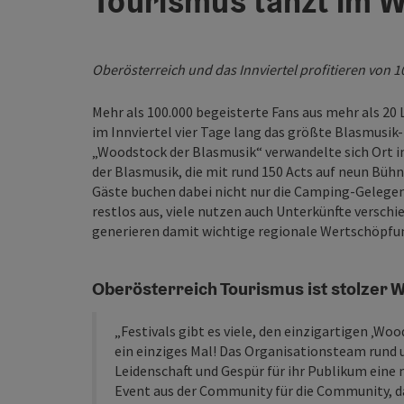
Tourismus tanzt im 
Oberösterreich und das Innviertel profitieren von 1
Mehr als 100.000 begeisterte Fans aus mehr als 
im Innviertel vier Tage lang das größte Blasmusik-
„Woodstock der Blasmusik“ verwandelte sich Ort im
der Blasmusik, die mit rund 150 Acts auf neun Bühn
Gäste buchen dabei nicht nur die Camping-Gelege
restlos aus, viele nutzen auch Unterkünfte versch
generieren damit wichtige regionale Wertschöpfung
Oberösterreich Tourismus ist stolzer
„Festivals gibt es viele, den einzigartigen ‚Woo
ein einziges Mal! Das Organisationsteam rund 
Leidenschaft und Gespür für ihr Publikum eine 
Event aus der Community für die Community, das 