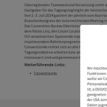
Überregionales Teamwork und Vernetzung steht au
Gastgeber für das Tagungshighlight der heimisch
Von 1.-3. Juli 2024 gastiert der jährlich vom Aust
Branchenkongress der österreichischen Meeting In
Das Convention Bureau Oberösterreich wird in Z
dem Palais Linz, den Linzer Locations und Hotels 
Ort verantworten. Spannende Inputs, Workshops 
inspirierendem Rahmenprogramm stehen bei Öste
Convention4u richtet sich an alle Personen, Unter
Tagungsindustrie arbeiten bzw. an Veranstalter:in
interessiert sind und gemeinsam Veranstaltungen
Weiterführende Links:
Wir möchten
Convention4u
Funktionen e
wofür wir C
Personalisie
lit. a DSGV
geeigneten 
der USA zu
Daten zugre