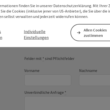
rmationen finden Sie in unserer Datenschutzerklärung. Mit Ihre
Sie die Cookies (inklusive jener von US-Anbieter), die Sie über die 
en selbst verwalten und jederzeit widerrufen können.
Ihre Nachricht an die
Allen Cookies
s
Individuelle
zustimmen
Tourismus GmbH
en
Einstellungen
Felder mit
*
sind Pflichtfelder
Vorname
Nachname
Unverbindliche Anfrage
*