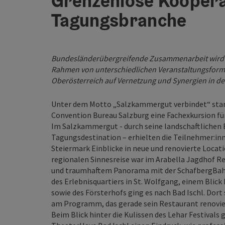
Grenzenlose Kooperat
Tagungsbranche
Bundesländerübergreifende Zusammenarbeit wird 
Rahmen von unterschiedlichen Veranstaltungsform
Oberösterreich auf Vernetzung und Synergien in de
Unter dem Motto „Salzkammergut verbindet“ stan
Convention Bureau Salzburg eine Fachexkursion f
Im Salzkammergut - durch seine landschaftlichen B
Tagungsdestination – erhielten die Teilnehmer:inn
Steiermark Einblicke in neue und renovierte Loc
regionalen Sinnesreise war im Arabella Jagdhof Re
und traumhaftem Panorama mit der SchafbergBahn
des Erlebnisquartiers in St. Wolfgang, einem Blick 
sowie des Försterhofs ging es nach Bad Ischl. Dort 
am Programm, das gerade sein Restaurant renovie
Beim Blick hinter die Kulissen des Lehar Festival