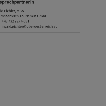
sprechpartnerin
rid Pichler, MBA
rösterreich Tourismus GmbH
Telefon
+43 732 7277-581
E-Mail
ingrid.pichler@oberoesterreich.at