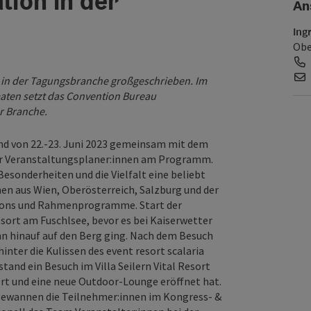
ion in der
An
Ing
Obe
in der Tagungsbranche großgeschrieben. Im
aten setzt das Convention Bureau
r Branche.
d von 22.-23. Juni 2023 gemeinsam mit dem
ür Veranstaltungsplaner:innen am Programm.
esonderheiten und die Vielfalt eine beliebt
en aus Wien, Oberösterreich, Salzburg und der
ations und Rahmenprogramme. Start der
sort am Fuschlsee, bevor es bei Kaiserwetter
 hinauf auf den Berg ging. Nach dem Besuch
hinter die Kulissen des event resort scalaria
stand ein Besuch im Villa Seilern Vital Resort
rt und eine neue Outdoor-Lounge eröffnet hat.
s gewannen die Teilnehmer:innen im Kongress- &