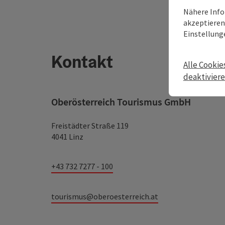
Nähere Info
akzeptieren 
Einstellung
Kontakt
Alle Cookie
deaktivier
Oberösterreich Tourismus GmbH
Freistädter Straße 119
4041 Linz
+43 732 7277 - 100
tourismus@oberoesterreich.at