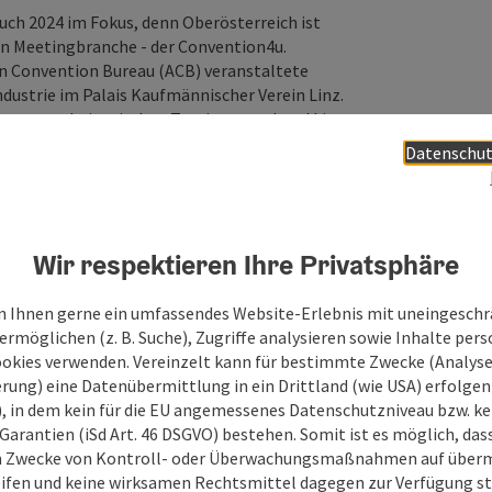
ch 2024 im Fokus, denn Oberösterreich ist
en Meetingbranche - der Convention4u.
rian Convention Bureau (ACB) veranstaltete
dustrie im Palais Kaufmännischer Verein Linz.
usammenarbeit mit dem Tourismusverband Linz,
und natürlich mit dem ACB die Organisation vor
Datenschut
und persönliches Netzwerken mit
rreichs Tagungslabor am Programm. Die
nehmen und Organisationen, die in der
nen, die an zukünftigen Entwicklungen
Wir respektieren Ihre Privatsphäre
 von morgen sinnstiftend gestalten möchten.
 Ihnen gerne ein umfassendes Website-Erlebnis mit uneingesch
rmöglichen (z. B. Suche), Zugriffe analysieren sowie Inhalte pers
ookies verwenden. Vereinzelt kann für bestimmte Zwecke (Analyse
rung) eine Datenübermittlung in ein Drittland (wie USA) erfolgen (
O), in dem kein für die EU angemessenes Datenschutzniveau bzw. ke
Garantien (iSd Art. 46 DSGVO) bestehen. Somit ist es möglich, da
m Zwecke von Kontroll- oder Überwachungsmaßnahmen auf überm
ifen und keine wirksamen Rechtsmittel dagegen zur Verfügung s