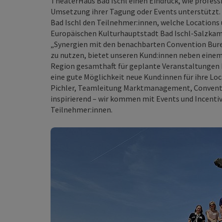
TheaterHaus Bad Ischl einen Eindruck, wie profess
Umsetzung ihrer Tagung oder Events unterstützt. 
Bad Ischl den Teilnehmer:innen, welche Location
Europäischen Kulturhauptstadt Bad Ischl-Salzkam
„Synergien mit den benachbarten Convention Bu
zu nutzen, bietet unseren Kund:innen neben eine
Region gesamthaft für geplante Veranstaltungen k
eine gute Möglichkeit neue Kund:innen für ihre Loc
Pichler, Teamleitung Marktmanagement, Conventio
inspirierend – wir kommen mit Events und Incentiv
Teilnehmer:innen.