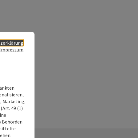
zerklärung
Impressum
ränkten
onalisieren,
, Marketing,
Art. 49 (1)
ine
ss Behörden
ittelte
tehen.