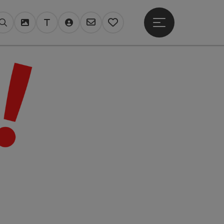
Hauptmenü öffne
Suchen
Mediendatenbank
Tourdata Login
Login TV Register
Newsletter
Merkzettel