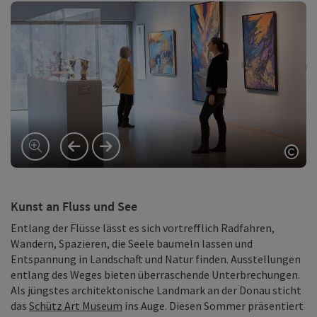
vorheriges Element
nächstes Element
Copy
Kunst an Fluss und See
Entlang der Flüsse lässt es sich vortrefflich Radfahren,
Wandern, Spazieren, die Seele baumeln lassen und
Entspannung in Landschaft und Natur finden. Ausstellungen
entlang des Weges bieten überraschende Unterbrechungen.
Als jüngstes architektonische Landmark an der Donau sticht
das
Schütz Art Museum
ins Auge. Diesen Sommer präsentiert