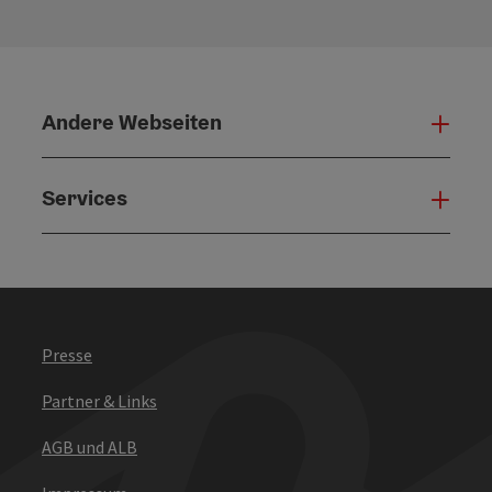
Andere Webseiten
Ande
Services
Serv
Presse
Partner & Links
AGB und ALB