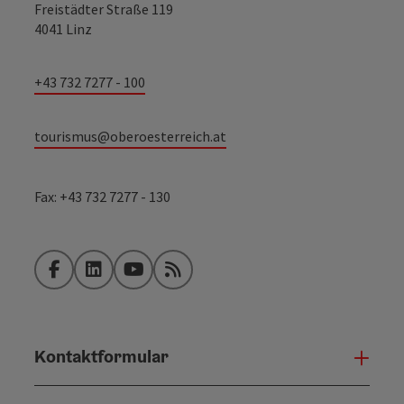
Freistädter Straße 119
4041 Linz
+43 732 7277 - 100
tourismus@oberoesterreich.at
Fax: +43 732 7277 - 130
Facebook
LinkedIn
YouTube
RSS-Feed
Kontaktformular
Konta