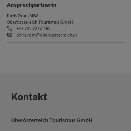
Ansprechpartnerin
Doris Rom, MBA
Oberösterreich Tourismus GmbH
Telefon
+43 732 7277-165
E-Mail
doris.rom@oberoesterreich.at
Kontakt
Oberösterreich Tourismus GmbH