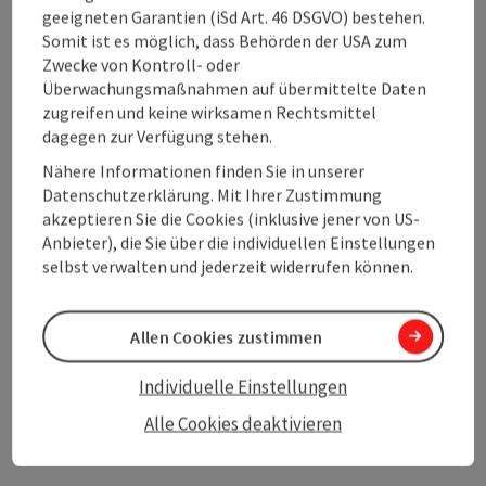
Kunst am Land und in der Stadt
geeigneten Garantien (iSd Art. 46 DSGVO) bestehen.
Kreatives Gestalten prägt Märkte und Dörfer, belebt Plätze
Somit ist es möglich, dass Behörden der USA zum
und Gassen. „Kunst erleben, spüren, berühren“ verspricht im
Zwecke von Kontroll- oder
Innviertel das
Daringer Kunstmuseum
. Hier lässt sich
Überwachungsmaßnahmen auf übermittelte Daten
Bildhauerei im wahrsten Sinn des Wortes begreifen.
zugreifen und keine wirksamen Rechtsmittel
Ergänzend zum Museum geben Werkstätten und Ateliers
dagegen zur Verfügung stehen.
Einblick in die Arbeit der Künstlerfamilie Daringer, der
Nähere Informationen finden Sie in unserer
Daringer Lebensweg der Kunst verbindet schließlich
Datenschutzerklärung. Mit Ihrer Zustimmung
Skulpturen und Landschaft.
akzeptieren Sie die Cookies (inklusive jener von US-
Im urbanen Raum brodelt die kulturelle Vielfalt. Lebendiger
Anbieter), die Sie über die individuellen Einstellungen
Ausdruck künstlerischen Schaffens sind Festivals der
selbst verwalten und jederzeit widerrufen können.
Straßenkunst wie das
Linzer Pflasterspektakel
oder die
Graffiti-Kunst in der Open-Air-Galerie
Mural Harbor
. In den
Linzer Ausstellungshäusern bringt der Sommer
Allen Cookies zustimmen
beispielsweise
Eva & Adele „The Present of the Future“
oder
ein
Blind Date mit einer Sammlung
, lässt im
Schaudepot
Individuelle Einstellungen
hinter die Kulissen blicken oder holt im
Ars Electronica
Alle Cookies deaktivieren
Center
digitale Kunst und künstliche Intelligenz vor den
Vorhang.