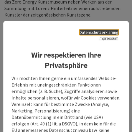
das Zero Energy Kunstmuseum neben Werken aus der
Sammlung mit Lorenz Hinterleitner einen aufstrebenden
Künstler der zeitgenössischen Kunstszene.
Das
Lentos Kunstmuseum Linz
eröffnet mit dem Freiraum
am Linzer Donauufer spannende Sichtachsen. Für die
Datenschutzerklärung
Ferienzeit wandelt sich der offene Raum zur Freiluftgalerie,
Impressum
im Inneren stehen
Geschwisterbeziehungen
im Fokus.
Glasklare Seen eingebettet in die alpine Bergwelt
Wir respektieren Ihre
faszinieren und inspirieren Künstler:innen ebenso wie
Privatsphäre
Kunstentdecker:innen. Das Salzkammergut etablierte sich
auch damit als Raum der Sommerfrische, die
Europäische
Wir möchten Ihnen gerne ein umfassendes Website-
Kulturhauptstadt Bad Ischl-Salzkammergut
führt die Idee in
Erlebnis mit uneingeschränkten Funktionen
die Zukunft.
ermöglichen (z. B. Suche), Zugriffe analysieren sowie
Mit den
Perspektiven Attersee
ist Zeitgenössisches im
Inhalte personalisieren, wofür wir Cookies verwenden.
Festival-Format erlebbar. Ausstellungen, Musik und
Vereinzelt kann für bestimmte Zwecke (Analyse,
Performance widmen sich heuer dem Thema „Gesellschaft –
Marketing, Personalisierung) eine
Gemeinschaft, Verbindung und Austausch“.
Datenübermittlung in ein Drittland (wie USA)
erfolgen (Art. 49 (1) lit. a DSGVO), in dem kein für die
EU angemessenes Datenschutzniveau bzw. keine