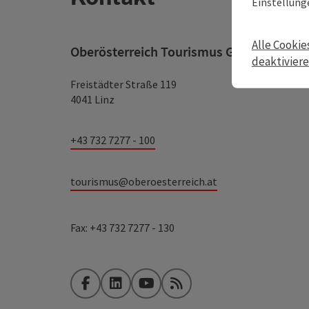
Einstellung
Alle Cookie
Oberösterreich Tourismus GmbH
deaktivier
Freistädter Straße 119
4041 Linz
+43 732 7277 - 100
tourismus@oberoesterreich.at
Fax: +43 732 7277 - 130
Facebook
LinkedIn
YouTube
RSS-Feed