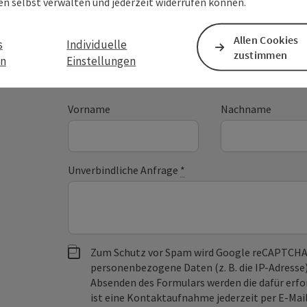
en selbst verwalten und jederzeit widerrufen können.
Tourismus GmbH
Allen Cookies
s
Individuelle
zustimmen
en
Einstellungen
Felder mit
*
sind Pflichtfelder
Vorname
Nachname
Unverbindliche Anfrage
*
Zum Schutz vor Spam wird Google reCAPTCHA
personenbezogene Daten (z. B. die IP-Adresse
Absenden des Formulars werden die dafür erfor
ist eine Kontaktaufnahme jederzeit per E-Ma