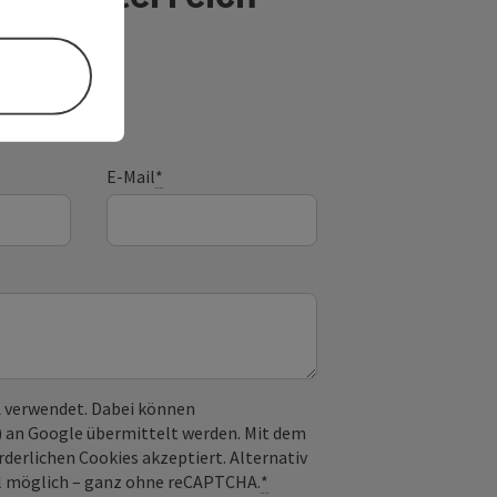
E-Mail
*
 verwendet. Dabei können
) an Google übermittelt werden. Mit dem
derlichen Cookies akzeptiert. Alternativ
il möglich – ganz ohne reCAPTCHA.
*