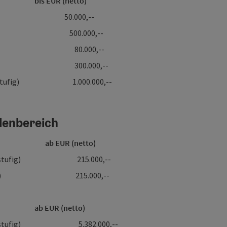
R (netto)
50.000,--
chung 500.000,--
nntmachung 80.000,--
nntmachung 300.000,--
g (2-stufig) 1.000.000,--
lenbereich
äge ab EUR (netto)
ung (2-stufig) 215.000,--
g (1-stufig) 215.000,--
R (netto)
ung (2-stufig) 5.382.000,--