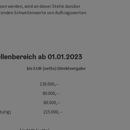
en werden, wird an dieser Stelle darüber
eltenden Schwellenwerte von Auftragswerten
lenbereich ab 01.01.2023
 bis EUR (netto) Direktvergabe
chung 130.000,--
nntmachung 80.000,--
nntmachung 80.000,--
ng (2-stufig) 215.000,--