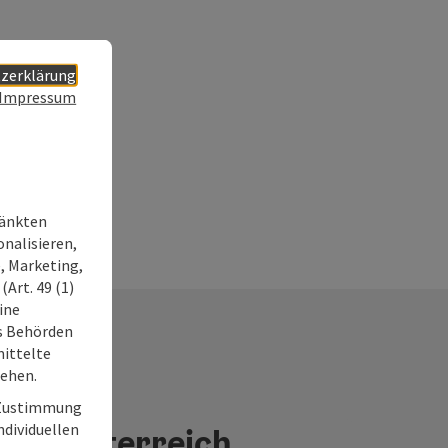
zerklärung
Impressum
ränkten
onalisieren,
, Marketing,
Art. 49 (1)
ine
ss Behörden
ittelte
tehen.
r Zustimmung
individuellen
 Oberösterreich