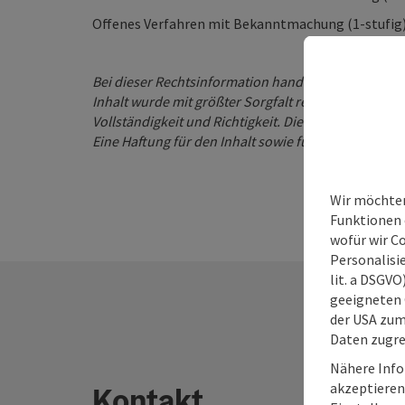
Offenes Verfahren mit Bekanntmachung
Bei dieser Rechtsinformation handelt es sich um ei
Inhalt wurde mit größter Sorgfalt recherchiert und
Vollständigkeit und Richtigkeit. Die Information ka
Eine Haftung für den Inhalt sowie für weiterführen
Wir möchten
Funktionen e
wofür wir C
Personalisie
lit. a DSGV
geeigneten 
der USA zu
Daten zugre
Nähere Info
akzeptieren 
Kontakt