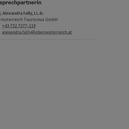
sprechpartnerin
. Alexandra Fally, LL.B.
rösterreich Tourismus GmbH
Telefon
+43 732 7277-119
E-Mail
alexandra.fally@oberoesterreich.at