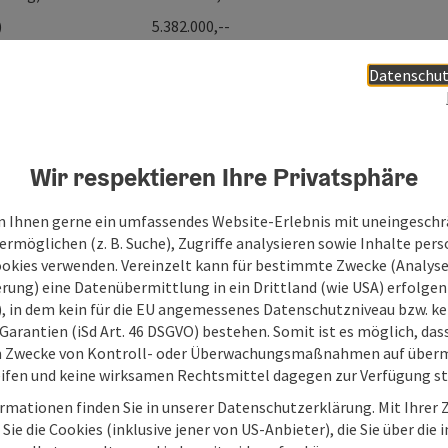
 (1-stufig) 5.382.000,--
Datenschut
ne unverbindliche Information im Überblick. Der
 ausgearbeitet und erhebt keinen Anspruch auf
nn jederzeit abgeändert und aktualisiert werden.
de Links ist ausdrücklich ausgeschlossen
.
Wir respektieren Ihre Privatsphäre
 Ihnen gerne ein umfassendes Website-Erlebnis mit uneingesch
rmöglichen (z. B. Suche), Zugriffe analysieren sowie Inhalte pers
ookies verwenden. Vereinzelt kann für bestimmte Zwecke (Analyse
rung) eine Datenübermittlung in ein Drittland (wie USA) erfolgen (
O), in dem kein für die EU angemessenes Datenschutzniveau bzw. ke
Garantien (iSd Art. 46 DSGVO) bestehen. Somit ist es möglich, da
m Zwecke von Kontroll- oder Überwachungsmaßnahmen auf überm
ifen und keine wirksamen Rechtsmittel dagegen zur Verfügung s
rmationen finden Sie in unserer Datenschutzerklärung. Mit Ihre
Sie die Cookies (inklusive jener von US-Anbieter), die Sie über die 
Ihre Nachricht an die