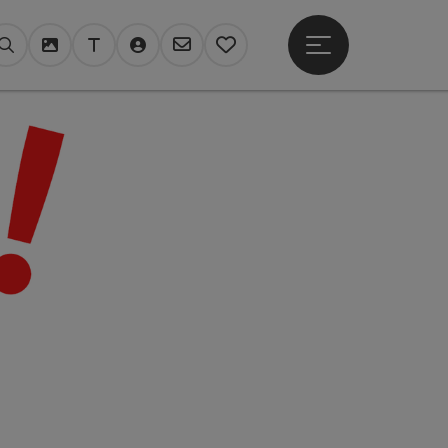
Hauptmenü öffne
Suchen
Mediendatenbank
Tourdata Login
Login TV Register
Newsletter
Merkzettel