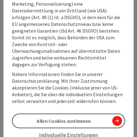
Kommunikation ein. Auf Initiative des Oberösterreich
Marketing, Personalisierung) eine
Tourismus fand kürzlich ein erster Austausch dazu auch mit
Datenübermittlung in ein Drittland (wie USA)
der Österreich Werbung, den
erfolgen (Art. 49 (1) lit. a DSGVO), in dem kein für die
Landestourismusorganisationen und der Kulturhauptstadt
EU angemessenes Datenschutzniveau bzw. keine
statt. Damit wurde die Grundlage für gemeinsame
geeigneten Garantien (iSd Art. 46 DSGVO) bestehen.
Kommunikationsmaßnahmen geschaffen, um international
Somit ist es möglich, dass Behörden der USA zum
ein starkes Zeichen zu setzen.
Zwecke von Kontroll- oder
Überwachungsmaßnahmen auf übermittelte Daten
zugreifen und keine wirksamen Rechtsmittel
Kommunikationsbühne Kultur 2024
dagegen zur Verfügung stehen.
Im Jahr der Europäischen Kulturhauptstadt Bad Ischl-
Nähere Informationen finden Sie in unserer
Salzkammergut feiert Oberösterreich auch den 200.
Datenschutzerklärung. Mit Ihrer Zustimmung
Geburtstag von Anton Bruckner. Diese besonderen
akzeptieren Sie die Cookies (inklusive jener von US-
Höhepunkte sind eingebettet in die ganze Vielfalt des
Anbieter), die Sie über die individuellen Einstellungen
kulturellen Lebens im Land. Für den bunten kulturellen
selbst verwalten und jederzeit widerrufen können.
Reigen bereitet Oberösterreich Tourismus die gemeinsame
Kommunikationsbühne vor. Unter der Mitwirkung von
Vertreter:innen der Kulturinstitutionen und der
Allen Cookies zustimmen
Tourismusverbände entsteht die kultur-touristische
Positionierung. Darauf bauen in weiterer Folge
Individuelle Einstellungen