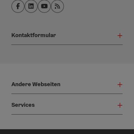
Facebook
LinkedIn
YouTube
RSS-Feed
Kontaktformular
Konta
Andere Webseiten
Ande
Services
Serv