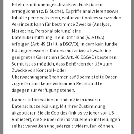
Erlebnis mit uneingeschränkten Funktionen
Gästenutzen stiften und zur Kundenbindung beitragen, wie
ermöglichen (z. B. Suche), Zugriffe analysieren sowie
zum Beispiel der Prototyp einer Bonus-App, mit der
Inhalte personalisieren, wofür wir Cookies verwenden.
Einheimische und Urlaubsgäste Treuepunkte sammeln und
Vereinzelt kann für bestimmte Zwecke (Analyse,
mit Freizeiterlebnissen belohnt werden. Über Details dazu
Marketing, Personalisierung) eine
informieren wir voraussichtlich im August.
Datenübermittlung in ein Drittland (wie USA)
erfolgen (Art. 49 (1) lit. a DSGVO), in dem kein für die
Gedankenaustausch mit Weitblick
EU angemessenes Datenschutzniveau bzw. keine
geeigneten Garantien (iSd Art. 46 DSGVO) bestehen.
Auch die inhaltliche Planung für 2022 ff wurde bereits
Somit ist es möglich, dass Behörden der USA zum
skizziert und vertieft, von der Weiterentwicklung der
Zwecke von Kontroll- oder
Marktstrategie über nachhaltige, innovative
Überwachungsmaßnahmen auf übermittelte Daten
Tourismusprojekte bis hin zum Destinationsmanagement
zugreifen und keine wirksamen Rechtsmittel
der Zukunft. Um sich gemeinsam optimal auf die sich
dagegen zur Verfügung stehen.
wesentlich verändernden Anforderungen an DMOs
Nähere Informationen finden Sie in unserer
(Destinations-Management Organisationen) der Zukunft
Datenschutzerklärung. Mit Ihrer Zustimmung
vorzubereiten, startet im Herbst ein gemeinsamer Prozess
akzeptieren Sie die Cookies (inklusive jener von US-
der OÖ20.
Anbieter), die Sie über die individuellen Einstellungen
selbst verwalten und jederzeit widerrufen können.