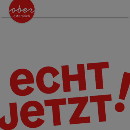
Accesskey
Accesskey
Accesskey
Accesskey
Accesskey
Accesskey
Accesskey
Zum Inhalt
Zur Navigation
Zum Seitenanfang
Zur Kontaktseite
Zum Impressum
Zu den Hinweisen zur Bedienung der Website
Zur Startseite
[0]
[7]
[1]
[5]
[3]
[2]
[6]