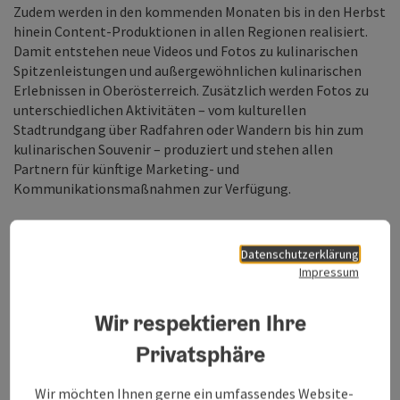
Zudem werden in den kommenden Monaten bis in den Herbst
hinein Content-Produktionen in allen Regionen realisiert.
Damit entstehen neue Videos und Fotos zu kulinarischen
Spitzenleistungen und außergewöhnlichen kulinarischen
Erlebnissen in Oberösterreich. Zusätzlich werden Fotos zu
unterschiedlichen Aktivitäten – vom kulturellen
Stadtrundgang über Radfahren oder Wandern bis hin zum
kulinarischen Souvenir – produziert und stehen allen
Partnern für künftige Marketing- und
Kommunikationsmaßnahmen zur Verfügung.
Digitalisierungsoffensive wird fortgesetzt
Datenschutzerklärung
Impressum
Ein weiterer Schwerpunkt widmete sich den
Innovationsprojekten im Bereich der Digitalisierung, die
Wir respektieren Ihre
während der Pandemie vorangetrieben wurden: zum einen
wurden Projekte präsentiert, die künftig die Arbeit der
Privatsphäre
touristischen Organisationen und Betriebe erleichtern, wie
etwa das neue CRM oder die Mediendatenbank neu. Zum
Wir möchten Ihnen gerne ein umfassendes Website-
anderen wurden digitale Projekte vorgestellt, die vor allem