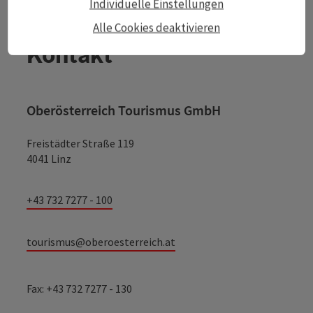
Individuelle Einstellungen
Alle Cookies deaktivieren
Kontakt
Oberösterreich Tourismus GmbH
Freistädter Straße 119
4041 Linz
+43 732 7277 - 100
tourismus@oberoesterreich.at
Fax: +43 732 7277 - 130