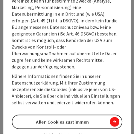
Vereinzelt kann für bestimmte Zwecke (Analyse,
freuen uns auf Ihre Rückmeldungen und über die
Marketing, Personalisierung) eine
reichweitenstarke Präsenz Oberösterreichs auf Servus TV.
Datenübermittlung in ein Drittland (wie USA)
erfolgen (Art. 49 (1) lit. a DSGVO), in dem kein für die
Bei Interesse an einer Kooperation wenden Sie sich bitte an
EU angemessenes Datenschutzniveau bzw. keine
Andrea Reiter-Kofler
.
geeigneten Garantien (iSd Art. 46 DSGVO) bestehen.
Dokumente:
Somit ist es möglich, dass Behörden der USA zum
Zwecke von Kontroll- oder
Kooperationsangebot Servus TV (243 KB)
Überwachungsmaßnahmen auf übermittelte Daten
zugreifen und keine wirksamen Rechtsmittel
Ansprechpartnerin
dagegen zur Verfügung stehen.
Mag. Andrea Reiter-Kofler
Nähere Informationen finden Sie in unserer
Oberösterreich Tourismus GmbH
Datenschutzerklärung. Mit Ihrer Zustimmung
Telefon
+43 732 7277-572
akzeptieren Sie die Cookies (inklusive jener von US-
E-Mail
andrea.reiter-kofler@oberoesterreich.at
Anbieter), die Sie über die individuellen Einstellungen
selbst verwalten und jederzeit widerrufen können.
Allen Cookies zustimmen