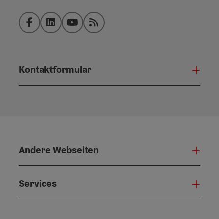
Facebook
LinkedIn
YouTube
RSS-Feed
Kontaktformular
Konta
Andere Webseiten
Ande
Services
Serv