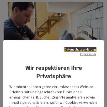
Datenschutzerklärung
vorheriges Element
nächstes Element
Impressum
Copy
Wir respektieren Ihre
Kooperationsangebot
Privatsphäre
Für das kommende Jahr ist eine Ausweitung der
Wir möchten Ihnen gerne ein umfassendes Website-
Zusammenarbeit mit Servus TV geplant und so soll es jeweils
Erlebnis mit uneingeschränkten Funktionen
eine "Heimatleuchten" und eine "Bergwelten"-Sendung
ermöglichen (z. B. Suche), Zugriffe analysieren sowie
geben. Möglichkeiten sich an diesen Formaten zu beteiligen,
Inhalte personalisieren, wofür wir Cookies verwenden.
sind im unten verlinkten Dokument zusammengefasst. Wir