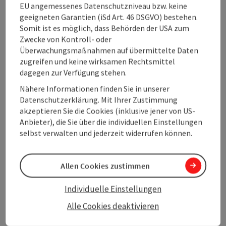
EU angemessenes Datenschutzniveau bzw. keine
Copy
geeigneten Garantien (iSd Art. 46 DSGVO) bestehen.
Somit ist es möglich, dass Behörden der USA zum
Durch die Fusion zum Tourismusverband Hausruckwald sind
Zwecke von Kontroll- oder
im Gründungsjahr wichtige strukturelle Aufgaben zu
Überwachungsmaßnahmen auf übermittelte Daten
bewältigen. Langfristiges Ziel ist es, den Tourismusverband
zugreifen und keine wirksamen Rechtsmittel
Hausruckwald in der Region als Servicestelle und wichtigen
dagegen zur Verfügung stehen.
Systempartner für die touristischen Betriebe und andere
Nähere Informationen finden Sie in unserer
Institutionen zu etablieren. Ab August 2020 verfügt der
Datenschutzerklärung. Mit Ihrer Zustimmung
Verband über den ersten E-Coach, der die Betriebe bei Fragen
akzeptieren Sie die Cookies (inklusive jener von US-
zu digitalen Themen unterstützen wird. Das E-Meldewesen
Anbieter), die Sie über die individuellen Einstellungen
wird in allen Gemeinden umgesetzt und soll sowohl für die
selbst verwalten und jederzeit widerrufen können.
Betriebe als auch für die Verwaltungsbehörden eine
erhebliche Entlastung bringen.
Persönlich ist es Elias Gavino-Schlager ein Anliegen,
Allen Cookies zustimmen
dem Tourismus in der Region einen höheren Stellenwert zu
geben. Die Einheimischen sollen erfahren hinter welchen
Individuelle Einstellungen
Veranstaltungen, Initiativen und Projekten der
Alle Cookies deaktivieren
Tourismusverband steckt. Das Bewusstsein für den
Tourismus und den Mehrwert, den dieser der Region, jedem