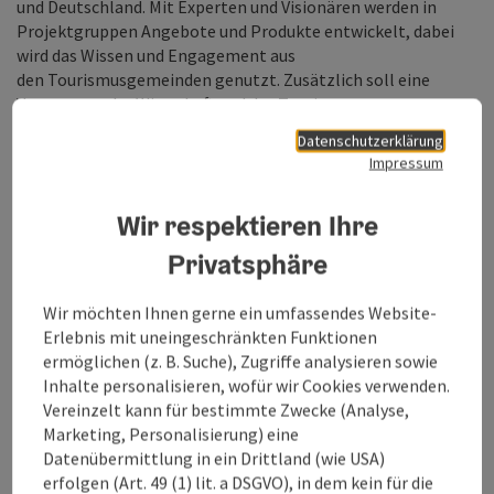
und Deutschland. Mit Experten und Visionären werden in
Projektgruppen Angebote und Produkte entwickelt, dabei
wird das Wissen und Engagement aus
den Tourismusgemeinden genutzt. Zusätzlich soll eine
Vernetzung der Wirtschaft und des Tourismus
vorangetrieben werden. Das Vöckla-Ager Tal ist ein starker
Datenschutzerklärung
Wirtschaftsstandort. Kooperationen zwischen Leitbetrieben
Impressum
aus der Region und dem Tourismusverband sollen dem Gast
das Zusammenspiel aus Tourismus und Wirtschaft
Wir respektieren Ihre
vergegenwärtigen.
Privatsphäre
Wir möchten Ihnen gerne ein umfassendes Website-
Erlebnis mit uneingeschränkten Funktionen
ermöglichen (z. B. Suche), Zugriffe analysieren sowie
Inhalte personalisieren, wofür wir Cookies verwenden.
Vereinzelt kann für bestimmte Zwecke (Analyse,
Marketing, Personalisierung) eine
Datenübermittlung in ein Drittland (wie USA)
erfolgen (Art. 49 (1) lit. a DSGVO), in dem kein für die