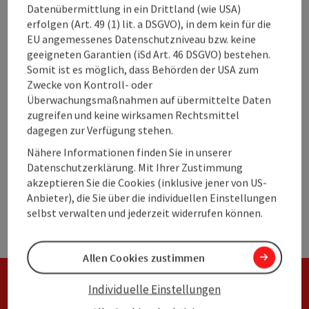
Datenübermittlung in ein Drittland (wie USA)
erfolgen (Art. 49 (1) lit. a DSGVO), in dem kein für die
EU angemessenes Datenschutzniveau bzw. keine
geeigneten Garantien (iSd Art. 46 DSGVO) bestehen.
Somit ist es möglich, dass Behörden der USA zum
©
Zwecke von Kontroll- oder
Copyri
Überwachungsmaßnahmen auf übermittelte Daten
Kontakt
zugreifen und keine wirksamen Rechtsmittel
dagegen zur Verfügung stehen.
Tourist Information Linz
Nähere Informationen finden Sie in unserer
Hauptplatz 1
Datenschutzerklärung. Mit Ihrer Zustimmung
4020 Linz
akzeptieren Sie die Cookies (inklusive jener von US-
Anbieter), die Sie über die individuellen Einstellungen
Telefon
+43 732 7070 - 2009
selbst verwalten und jederzeit widerrufen können.
E-Mail:
info@linztourismus.at
Web:
www.linztourismus.at
Allen Cookies zustimmen
Individuelle Einstellungen