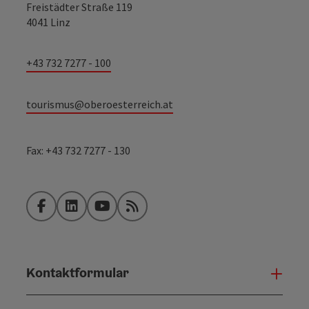
Freistädter Straße 119
4041 Linz
+43 732 7277 - 100
tourismus@oberoesterreich.at
Fax: +43 732 7277 - 130
Facebook
LinkedIn
YouTube
RSS-Feed
Kontaktformular
Konta