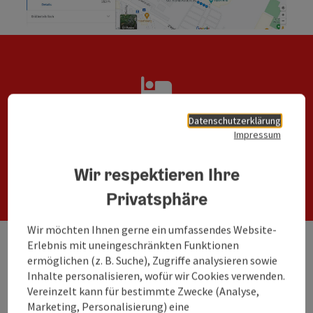
Datenschutzerklärung
Nächtigung.
Impressum
Zimmer in Linz.
Wir respektieren Ihre
Privatsphäre
Wir möchten Ihnen gerne ein umfassendes Website-
Erlebnis mit uneingeschränkten Funktionen
Sie möchten nach der Veranstaltung in Linz
ermöglichen (z. B. Suche), Zugriffe analysieren sowie
nächtigen? Die Kolleg:innen der Tourist Information
Inhalte personalisieren, wofür wir Cookies verwenden.
Linz unterstützen Sie gerne bei der Suche nach einer
Vereinzelt kann für bestimmte Zwecke (Analyse,
Unterkunft in der Stadt.
Marketing, Personalisierung) eine