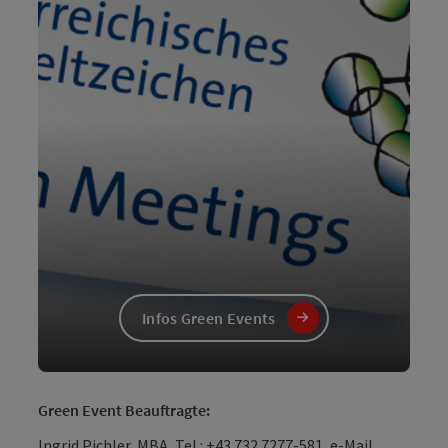
Infos Green Events
Green Event Beauftragte:
Ingrid Pichler, MBA, Tel.: +43 732 7277-581,
e-Mail