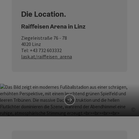
Die Location.
Raiffeisen Arena in Linz
Ziegeleistraße 76 - 78
4020 Linz
Tel: +43 732 603332
lask.at/raiffeisen_arena
©
Mehr zur Raiffeisen Arena
Co