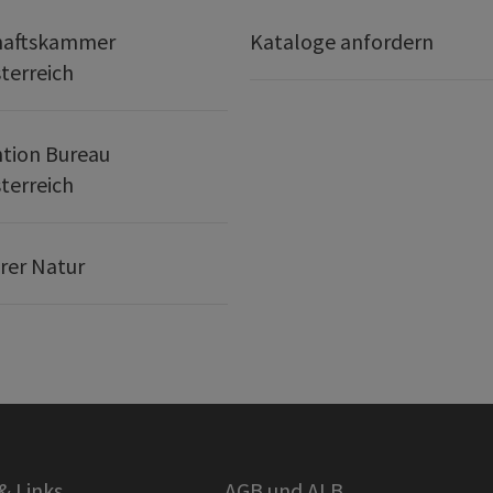
haftskammer
Kataloge anfordern
terreich
tion Bureau
terreich
erer Natur
& Links
AGB und ALB