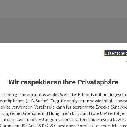
Datenschut
Ihre Nachricht an die
Tourismus GmbH
Wir respektieren Ihre Privatsphäre
 Ihnen gerne ein umfassendes Website-Erlebnis mit uneingesch
Felder mit
*
sind Pflichtfelder
rmöglichen (z. B. Suche), Zugriffe analysieren sowie Inhalte pers
ookies verwenden. Vereinzelt kann für bestimmte Zwecke (Analyse
Vorname
Nachname
rung) eine Datenübermittlung in ein Drittland (wie USA) erfolgen (
O), in dem kein für die EU angemessenes Datenschutzniveau bzw. ke
Garantien (iSd Art. 46 DSGVO) bestehen. Somit ist es möglich, da