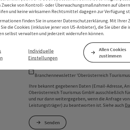
m Zwecke von Kontroll- oder Überwachungsmaßnahmen auf überm
Unverbindliche Anfrage
*
ifen und keine wirksamen Rechtsmittel dagegen zur Verfügung s
rmationen finden Sie in unserer Datenschutzerklärung. Mit Ihre
Sie die Cookies (inklusive jener von US-Anbieter), die Sie über die 
en selbst verwalten und jederzeit widerrufen können.
Zum Schutz vor Spam wird Google reCAPTCHA
personenbezogene Daten (z. B. die IP-Adresse
Allen Cookies
s
Individuelle
Absenden des Formulars werden die dafür erfor
zustimmen
en
Einstellungen
ist eine Kontaktaufnahme jederzeit per E-Ma
Branchennewsletter 'Oberösterreich Tourismus
Ihre bekannt gegebenen Daten (Email-Adresse, An
Oberösterreich Tourismus GmbH ausschließlich für
und nur dann weitergegeben, wenn die Anfrage von D
Leistungsträger) zu beantworten ist. Siehe auch
Da
Senden