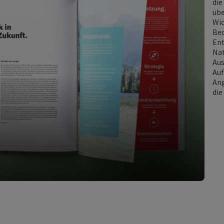
die
übe
Wic
Bed
Ent
Nat
Aus
Auf
Ang
die