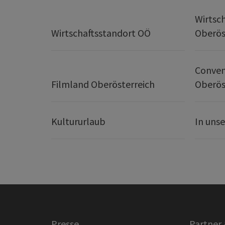
Wirtsc
Wirtschaftsstandort OÖ
Oberös
Conven
Filmland Oberösterreich
Oberös
Kultururlaub
In uns
Presse
Partner 