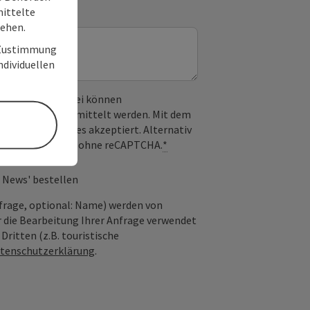
ittelte
tehen.
r Zustimmung
individuellen
 verwendet. Dabei können
) an Google übermittelt werden. Mit dem
derlichen Cookies akzeptiert. Alternativ
il möglich – ganz ohne reCAPTCHA.
*
 News' bestellen
frage, optional: Name) werden von
 die Bearbeitung Ihrer Anfrage verwendet
ritten (z.B. touristische
tenschutzerklärung
.