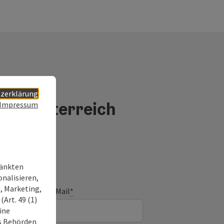
zerklärung
 Oberösterreich
Impressum
ränkten
onalisieren,
, Marketing,
E-Mail
*
Art. 49 (1)
ine
ss Behörden