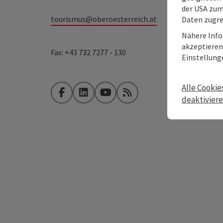
der USA zu
tourismus@oberoesterreich.at
Daten zugre
Nähere Info
akzeptieren 
Fax: +43 732 7277 - 130
Einstellung
Alle Cookie
Facebook
LinkedIn
YouTube
RSS-Feed
deaktivier