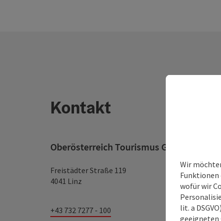
Kontakt
Oberösterreich Tourismus GmbH
Wir möchten
Freistädter Straße 119
Funktionen e
4041 Linz
wofür wir C
Personalisie
lit. a DSGV
+43 732 7277 - 100
geeigneten 