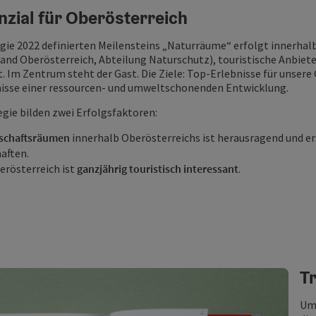
zial für Oberösterreich
ie 2022 definierten Meilensteins „Naturräume“ erfolgt innerhalb
(Land Oberösterreich, Abteilung Naturschutz), touristische Anbiet
. Im Zentrum steht der Gast. Die Ziele: Top-Erlebnisse für unser
ämisse einer ressourcen- und umweltschonenden Entwicklung.
egie bilden zwei Erfolgsfaktoren:
dschaftsräumen
innerhalb Oberösterreichs ist herausragend und e
aften.
erösterreich ist
ganzjährig touristisch interessant
.
T
Um 