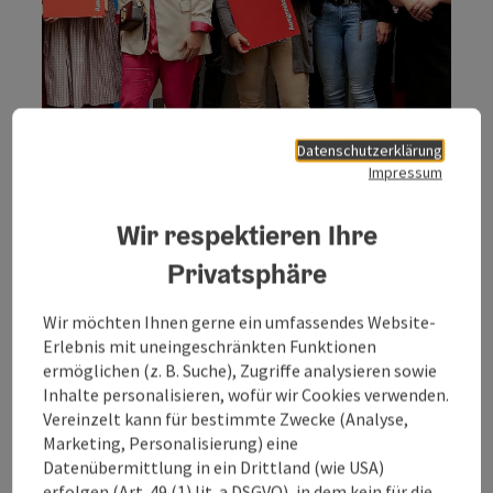
Datenschutzerklärung
Impressum
Wir respektieren Ihre
Copyri
Privatsphäre
Wir möchten Ihnen gerne ein umfassendes Website-
Tourismusverband Attersee-Attergau
Erlebnis mit uneingeschränkten Funktionen
Tourismusverband Bad Ischl
ermöglichen (z. B. Suche), Zugriffe analysieren sowie
Tourismusverband Böhmerwald
Inhalte personalisieren, wofür wir Cookies verwenden.
Tourismusverband Donauregion
Vereinzelt kann für bestimmte Zwecke (Analyse,
Tourismusverband Entdeckerviertel
Marketing, Personalisierung) eine
Tourismusverband Inneres Salzkammergut
Datenübermittlung in ein Drittland (wie USA)
Tourismusverband Linz
erfolgen (Art. 49 (1) lit. a DSGVO), in dem kein für die