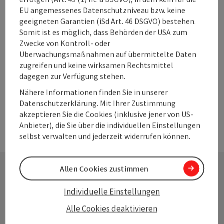
Tourismusverband Mondsee-Irrsee
EU angemessenes Datenschutzniveau bzw. keine
Tourismusverband Mühlviertler Alm Freistadt
geeigneten Garantien (iSd Art. 46 DSGVO) bestehen.
Tourismusverband Mühlviertler Hochland
Somit ist es möglich, dass Behörden der USA zum
Tourismusverband Pyhrn-Priel
Zwecke von Kontroll- oder
Tourismusverband s'Innviertel
Überwachungsmaßnahmen auf übermittelte Daten
Tourismusverband Steyr und die
zugreifen und keine wirksamen Rechtsmittel
Nationalparkregion
dagegen zur Verfügung stehen.
Tourismusverband Traunsee-Almtal
Nähere Informationen finden Sie in unserer
Datenschutzerklärung. Mit Ihrer Zustimmung
akzeptieren Sie die Cookies (inklusive jener von US-
Anbieter), die Sie über die individuellen Einstellungen
selbst verwalten und jederzeit widerrufen können.
Allen Cookies zustimmen
Kontakt
Individuelle Einstellungen
Alle Cookies deaktivieren