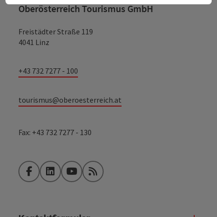
Oberösterreich Tourismus GmbH
Freistädter Straße 119
4041 Linz
+43 732 7277 - 100
tourismus@oberoesterreich.at
Fax: +43 732 7277 - 130
Facebook
LinkedIn
YouTube
RSS-Feed