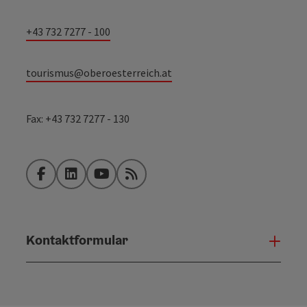
+43 732 7277 - 100
tourismus@oberoesterreich.at
Fax: +43 732 7277 - 130
Facebook
LinkedIn
YouTube
RSS-Feed
Kontaktformular
Konta