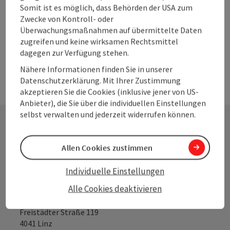
in den letzten Jahren schwieriger geworden sind. Steigende
Somit ist es möglich, dass Behörden der USA zum
Errichtungs- und Betriebskosten sowie sinkende
Zwecke von Kontroll- oder
Vorhersagbarkeit erfordern mehr Flexibilität in der
Überwachungsmaßnahmen auf übermittelte Daten
Projektplanung.
zugreifen und keine wirksamen Rechtsmittel
dagegen zur Verfügung stehen.
Nähere Informationen finden Sie in unserer
Datenschutzerklärung. Mit Ihrer Zustimmung
akzeptieren Sie die Cookies (inklusive jener von US-
Anbieter), die Sie über die individuellen Einstellungen
selbst verwalten und jederzeit widerrufen können.
Kontakt
Allen Cookies zustimmen
Individuelle Einstellungen
Oberösterreich Tourismus GmbH
Alle Cookies deaktivieren
Freistädter Straße 119
4041 Linz