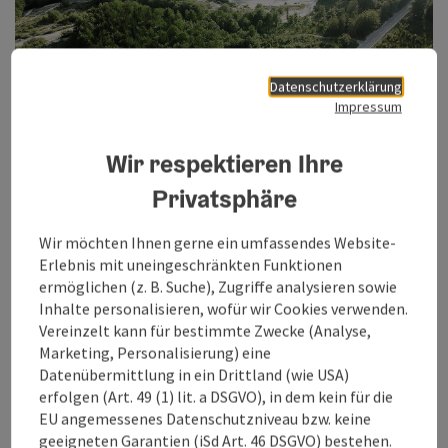
Datenschutzerklärung
Impressum
Wir respektieren Ihre
Privatsphäre
Nicht zuletzt gewinnen auch in der touristischen
Standortentwicklung umweltrelevante Faktoren und
Wir möchten Ihnen gerne ein umfassendes Website-
Themenbereiche wie „Bodenversiegelung“,
Erlebnis mit uneingeschränkten Funktionen
„Energieverbrauch“, „Mobilität“ und „soziale
ermöglichen (z. B. Suche), Zugriffe analysieren sowie
Nachhaltigkeit“ stark an Bedeutung und stellen auch für
Inhalte personalisieren, wofür wir Cookies verwenden.
Finanzierungsvorhaben oft eine kritische Größe dar.
Vereinzelt kann für bestimmte Zwecke (Analyse,
Beispielsweise werden in den aktuellen Förderrichtlinien des
Marketing, Personalisierung) eine
Bundes und Landes Oberösterreich Nachhaltigkeitskriterien
Datenübermittlung in ein Drittland (wie USA)
als Basis für die Fördervergabe mitherangezogen.
erfolgen (Art. 49 (1) lit. a DSGVO), in dem kein für die
Insgesamt kann damit festgestellt werden, dass die
EU angemessenes Datenschutzniveau bzw. keine
Rahmbedingungen für investive touristische (Neu-) Projekte
geeigneten Garantien (iSd Art. 46 DSGVO) bestehen.