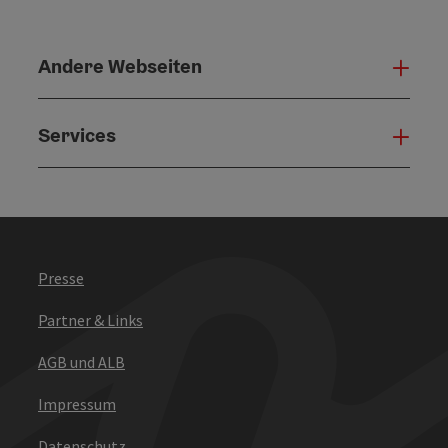
Andere Webseiten
Ande
Services
Serv
Presse
Partner & Links
AGB und ALB
Impressum
Datenschutz