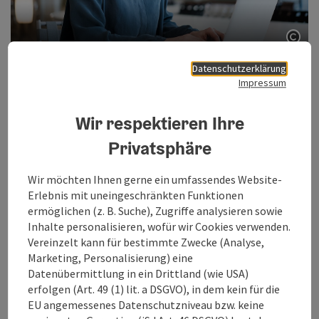
Copy
Datenschutzerklärung
Impressum
Ihr Mehrwert als Betrieb oder Destination
Neue Zielgruppen erschließen:
Menschen mit
Wir respektieren Ihre
Beeinträchtigung und ihre Familien reisen gerne –
wenn sie sich willkommen fühlen. Barrierefreiheit wird
Privatsphäre
dabei zunehmend zum Buchungskriterium.
Gästekommunikation verbessern:
Ein barrierefreier
Wir möchten Ihnen gerne ein umfassendes Website-
Webauftritt erhöht die Zufriedenheit bei allen Gästen –
Erlebnis mit uneingeschränkten Funktionen
inklusive Senior:innen, internationalen Reisenden und
ermöglichen (z. B. Suche), Zugriffe analysieren sowie
Menschen mit wenig Digitalerfahrung.
Inhalte personalisieren, wofür wir Cookies verwenden.
Pflichten rechtzeitig erfüllen:
Ab 28. Juni 2025 wird das
Vereinzelt kann für bestimmte Zwecke (Analyse,
Barrierefreiheitsgesetz für viele digitale
Marketing, Personalisierung) eine
Dienstleistungen verpflichtend, insbesondere für
Datenübermittlung in ein Drittland (wie USA)
Online-Zimmerbuchungen oder Ticketverkäufe.
erfolgen (Art. 49 (1) lit. a DSGVO), in dem kein für die
Vorbild sein in der Region:
Betriebe, die digitale
EU angemessenes Datenschutzniveau bzw. keine
Inklusion ernst nehmen, stärken nicht nur ihr eigenes