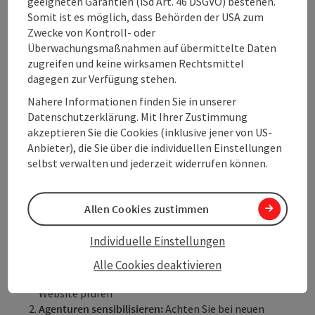
geeigneten Garantien (iSd Art. 46 DSGVO) bestehen.
Profil, sondern leisten einen wichtigen Beitrag zur
Somit ist es möglich, dass Behörden der USA zum
Attraktivität des gesamten Tourismusstandorts
Zwecke von Kontroll- oder
Oberösterreich.
Überwachungsmaßnahmen auf übermittelte Daten
zugreifen und keine wirksamen Rechtsmittel
dagegen zur Verfügung stehen.
Jetzt informieren!
Nähere Informationen finden Sie in unserer
Welche Anforderungen kommen konkret auf
Datenschutzerklärung. Mit Ihrer Zustimmung
Tourismusbetriebe zu? Wie gelingt die Umstellung in der
akzeptieren Sie die Cookies (inklusive jener von US-
Praxis?
Anbieter), die Sie über die individuellen Einstellungen
Antworten darauf gibt die Aufzeichnung der
selbst verwalten und jederzeit widerrufen können.
Fachveranstaltung "
Digitale Barrierefreiheit im Tourismus
"
des Bundesministeriums für Arbeit und Wirtschaft vom 29.
April 2025.
Allen Cookies zustimmen
Individuelle Einstellungen
Schritt für Schritt zur barrierefreien Website
Alle Cookies deaktivieren
Status-Check machen:
Lassen Sie Ihre bestehende
Website prüfen
Agenturen sensibilisieren:
Achten Sie bei neuen