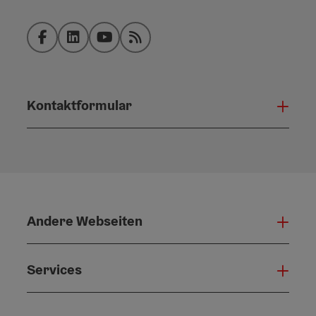
Facebook
LinkedIn
YouTube
RSS-Feed
Kontaktformular
Konta
Andere Webseiten
Ande
Services
Serv