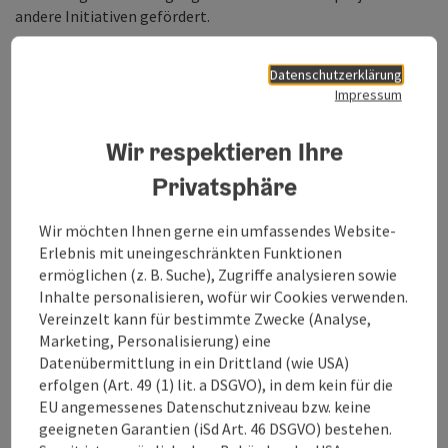
andere Initiativen gefördert.
Datenschutzerklärung
Impressum
Wir respektieren Ihre
Privatsphäre
Wir möchten Ihnen gerne ein umfassendes Website-
Erlebnis mit uneingeschränkten Funktionen
vorheriges Element
nächstes Element
ermöglichen (z. B. Suche), Zugriffe analysieren sowie
Copy
Inhalte personalisieren, wofür wir Cookies verwenden.
Vereinzelt kann für bestimmte Zwecke (Analyse,
Stakeholder und Partnerschaften
Marketing, Personalisierung) eine
Das Projekt ist auf Partnerschaft und Kooperationen
Datenübermittlung in ein Drittland (wie USA)
aufgebaut. Neben den Mitgliedsbetrieben arbeitet der Verein
erfolgen (Art. 49 (1) lit. a DSGVO), in dem kein für die
mit Institutionen wie Genussland OÖ, den Innviertler
EU angemessenes Datenschutzniveau bzw. keine
Tourismusverbänden, Hot Spot Innviertel, diversen
geeigneten Garantien (iSd Art. 46 DSGVO) bestehen.
Bildungseinrichtungen und den Innviertler LEADER-