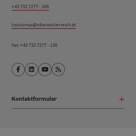
+43 732 7277 - 100
tourismus@oberoesterreich.at
Fax: +43 732 7277 - 130
Facebook
LinkedIn
YouTube
RSS-Feed
Kontaktformular
Konta