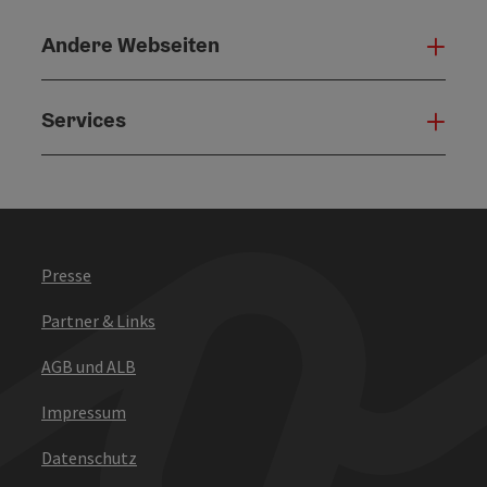
Andere Webseiten
Ande
Services
Serv
Presse
Partner & Links
AGB und ALB
Impressum
Datenschutz