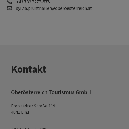
Telefon
+43 732 7277-575
E-Mail
sylvia.prunthaller@oberoesterreich.at
Kontakt
Oberösterreich Tourismus GmbH
Freistädter Straße 119
4041 Linz
+43 732 7277 - 100