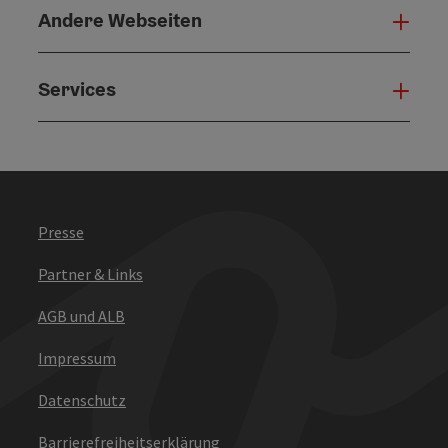
Andere Webseiten
Ande
Services
Serv
Presse
Partner & Links
AGB und ALB
Impressum
Datenschutz
Barrierefreiheitserklärung