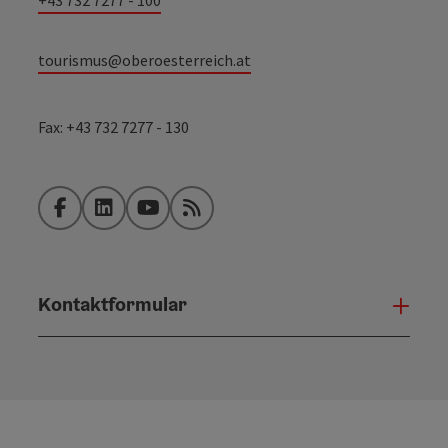
tourismus@oberoesterreich.at
Fax: +43 732 7277 - 130
Facebook
LinkedIn
YouTube
RSS-Feed
Kontaktformular
Konta