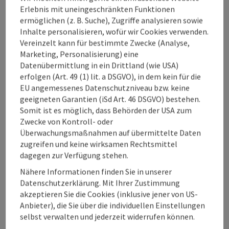
Mehrere oberösterreichische Tourismusregionen setzen sich
Erlebnis mit uneingeschränkten Funktionen
mit dem Thema Besucher:innenlenkung bereits auseinander
ermöglichen (z. B. Suche), Zugriffe analysieren sowie
und haben Besucherströme analysiert und bereits Lösungen
Inhalte personalisieren, wofür wir Cookies verwenden.
entwickelt bzw. entsprechende Lenkungs-Projekte
Vereinzelt kann für bestimmte Zwecke (Analyse,
umgesetzt. Die Pilotregion Pyhrn-Priel ist bereits mit dem
Marketing, Personalisierung) eine
ersten Projekt "Bike & Hike" (Wechselstation am
Datenübermittlung in ein Drittland (wie USA)
Gleinkersee, Routenstartpunkte mit Ladestationen)
erfolgen (Art. 49 (1) lit. a DSGVO), in dem kein für die
präsent. Skitouren-Lenkung wurde in Dachstein
EU angemessenes Datenschutzniveau bzw. keine
Salzkammergut bereits erfolgreich umgesetzt und in Pyhrn
geeigneten Garantien (iSd Art. 46 DSGVO) bestehen.
Priel gestartet. Bei Letzteren wird auch an Lösungen zur
Somit ist es möglich, dass Behörden der USA zum
Parkraum-Bewirtschaftung gearbeitet.
Zwecke von Kontroll- oder
Überwachungsmaßnahmen auf übermittelte Daten
zugreifen und keine wirksamen Rechtsmittel
Kommunikation und Bewusstseinsbildung
dagegen zur Verfügung stehen.
Die Sehnsucht nach der Natur wächst. Die zunehmende
Nähere Informationen finden Sie in unserer
Urbanisierung, die Beschleunigung des Alltags durch den
Datenschutzerklärung. Mit Ihrer Zustimmung
digitalen Wandel verstärken das Bedürfnis nach Ausgleich.
akzeptieren Sie die Cookies (inklusive jener von US-
Dafür ist die Natur das ideale Umfeld. Sie inspiriert, sie ist
Anbieter), die Sie über die individuellen Einstellungen
Sportplatz, Fitnesscenter, Abenteuerspielplatz, Raum für
selbst verwalten und jederzeit widerrufen können.
wunderbare Entdeckungen und Quelle gesunder Energie. Für