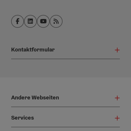
Facebook
LinkedIn
YouTube
RSS-Feed
Kontaktformular
Konta
Andere Webseiten
Ande
Services
Serv