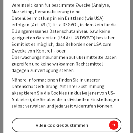
Vereinzelt kann für bestimmte Zwecke (Analyse,
Marketing, Personalisierung) eine
Copy
Datenübermittlung in ein Drittland (wie USA)
erfolgen (Art. 49 (1) lit. a DSGVO), in dem kein für die
EU angemessenes Datenschutzniveau bzw. keine
Entwicklungsdialog mit allen
geeigneten Garantien (iSd Art. 46 DSGVO) bestehen.
Betroffenen
Somit ist es möglich, dass Behörden der USA zum
Zwecke von Kontroll- oder
Überwachungsmaßnahmen auf übermittelte Daten
Um auf bestehende Konfliktfelder zu reagieren
zugreifen und keine wirksamen Rechtsmittel
und Gefahrenquellen auf Freizeitwegen zu entschärfen, hat
dagegen zur Verfügung stehen.
Oberösterreich Tourismus gemeinsam mit dem OÖ
Almverein, den Alpinvereinen und regionalen
Nähere Informationen finden Sie in unserer
Tourismusverbänden einen Entwicklungsdialog initiiert. Ziel
Datenschutzerklärung. Mit Ihrer Zustimmung
ist es, das bestehende Wander- und Freizeitwegenetz zu
akzeptieren Sie die Cookies (inklusive jener von US-
evaluieren sowie Grundeigentumsverhältnisse und
Anbieter), die Sie über die individuellen Einstellungen
Betreuung der Wege systematisch zu erfassen. In
selbst verwalten und jederzeit widerrufen können.
regelmäßigen Arbeitstreffen sollen darüber hinaus
gemeinsame Maßnahmen für eine zielgerichtete
Kommunikation an Gäste und Einheimische sowie an
Allen Cookies zustimmen
Grundeigentümer gesetzt werden. In weiterer Folge geht es