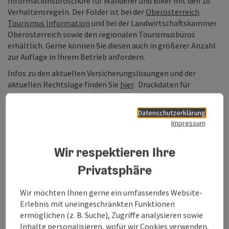
Informationsbroschüre für Wanderer und Biker mit den 10
Verhaltensregeln. Der Folder ist bei der
Oberösterreich
Tourismus Information
und bei der Landwirtschaftskammer
Oberösterreich sowie den regionalen Tourismusbüros
erhältlich. Gerne können Sie diesen auch in größerer Anzahl
zur Auflage in Ihrem Betrieb anfordern.
Infos zu den aktuellen Versicherungslösungen und der
aktuellen Rechtslage finden Sie
hier
. Druckdaten für
Hinweisschilder und den Folder können Sie unter
"Dokumente" herunterladen. Weiterführende Informationen
Datenschutzerklärung
finden Sie unter
www.sichere-almen.at
Impressum
Wir respektieren Ihre
Privatsphäre
Wir möchten Ihnen gerne ein umfassendes Website-
Erlebnis mit uneingeschränkten Funktionen
ermöglichen (z. B. Suche), Zugriffe analysieren sowie
Inhalte personalisieren, wofür wir Cookies verwenden.