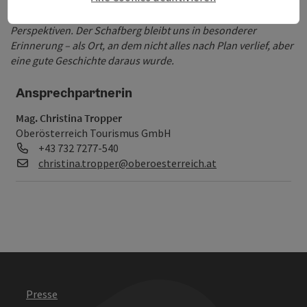
Wendungen bereit – und öffnet damit den Blick für neue
Perspektiven. Der Schafberg bleibt uns in besonderer
Erinnerung – als Ort, an dem nicht alles nach Plan verlief, aber
eine gute Geschichte daraus wurde.
Ansprechpartnerin
Mag. Christina Tropper
Oberösterreich Tourismus GmbH
Telefon
+43 732 7277-540
E-Mail
christina.tropper@oberoesterreich.at
Presse