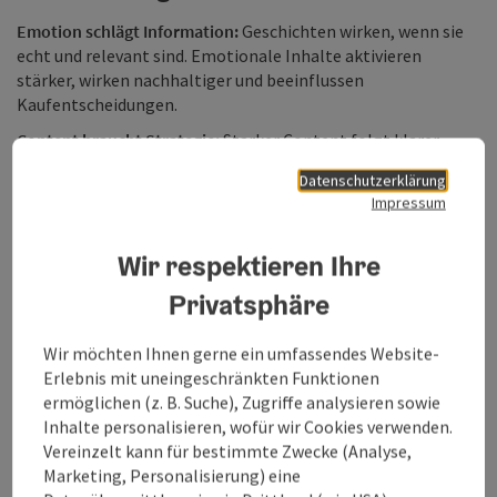
Emotion schlägt Information:
Geschichten wirken, wenn sie
echt und relevant sind. Emotionale Inhalte aktivieren
stärker, wirken nachhaltiger und beeinflussen
Kaufentscheidungen.
Content braucht Strategie:
Starker Content folgt klarer
(Marken-)Strategie. Content-Sharing braucht strategische
Datenschutzerklärung
Steuerung und markenkonforme Adaptierung je nach
Impressum
Zielgruppe, Markt und Kanal.
Charmante Superlative verbinden & heben uns
Wir respektieren Ihre
ab:
Oberösterreichs Vielfalt wird erzählbar, erlebbar und
markenwirksam. Die neue Erzählweise verbindet Angebote
Privatsphäre
und Regionen - und schafft Differenzierung in der
Tourismuswerbung.
Wir möchten Ihnen gerne ein umfassendes Website-
Erlebnis mit uneingeschränkten Funktionen
ermöglichen (z. B. Suche), Zugriffe analysieren sowie
Inhalte personalisieren, wofür wir Cookies verwenden.
Vereinzelt kann für bestimmte Zwecke (Analyse,
Marketing, Personalisierung) eine