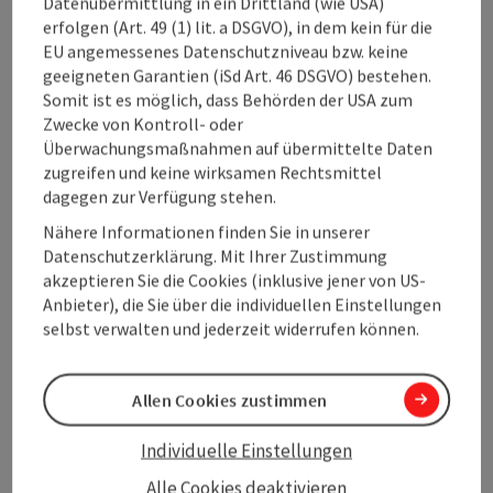
Datenübermittlung in ein Drittland (wie USA)
erfolgen (Art. 49 (1) lit. a DSGVO), in dem kein für die
EU angemessenes Datenschutzniveau bzw. keine
geeigneten Garantien (iSd Art. 46 DSGVO) bestehen.
Somit ist es möglich, dass Behörden der USA zum
vorheriges Element
nächstes Element
Zwecke von Kontroll- oder
Überwachungsmaßnahmen auf übermittelte Daten
zugreifen und keine wirksamen Rechtsmittel
Und so geht’s weiter:
dagegen zur Verfügung stehen.
Nähere Informationen finden Sie in unserer
Die neue Core Story wird weiter verankert: in der
Datenschutzerklärung. Mit Ihrer Zustimmung
Zusammenarbeit mit Destinationen & Betrieben, in der
akzeptieren Sie die Cookies (inklusive jener von US-
Produkt- und Angebotsentwicklung sowie in der
Anbieter), die Sie über die individuellen Einstellungen
Kommunikation. Ab Frühjahr 2026 startet die Ausspielung
selbst verwalten und jederzeit widerrufen können.
der ersten Inhalte. Die „charmanten Superlative“ dienen uns
dabei als langfristige Orientierung und Inspiration, damit
aus Momenten Markenbindung entsteht. Unser Ziel: Mehr
Allen Cookies zustimmen
Geschichten, die hängen bleiben – und Gäste, die
wiederkommen.
Individuelle Einstellungen
Funfact
: Auch die steilste Bahn steht manchmal still. Wie beim
Alle Cookies deaktivieren
Storytelling hält auch das Leben manchmal unerwartete