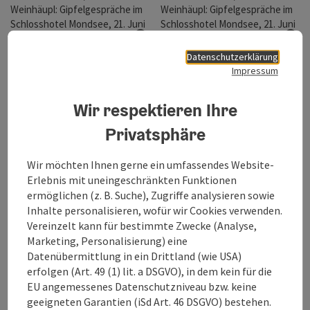
Copyright öffnen
Cop
Datenschutzerklärung
Download
Do
Impressum
Wir respektieren Ihre
Privatsphäre
Copyright öffnen
Cop
Wir möchten Ihnen gerne ein umfassendes Website-
Download
Do
Erlebnis mit uneingeschränkten Funktionen
ermöglichen (z. B. Suche), Zugriffe analysieren sowie
Inhalte personalisieren, wofür wir Cookies verwenden.
Vereinzelt kann für bestimmte Zwecke (Analyse,
Marketing, Personalisierung) eine
Datenübermittlung in ein Drittland (wie USA)
erfolgen (Art. 49 (1) lit. a DSGVO), in dem kein für die
Copyright öffnen
Cop
EU angemessenes Datenschutzniveau bzw. keine
Download
Do
geeigneten Garantien (iSd Art. 46 DSGVO) bestehen.