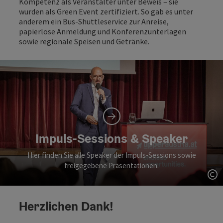
Kompetenz als Veranstalter unter Beweis – sie
wurden als Green Event zertifiziert. So gab es unter
anderem ein Bus-Shuttleservice zur Anreise,
papierlose Anmeldung und Konferenzunterlagen
sowie regionale Speisen und Getränke.
Impuls-Sessions & Speaker
Hier finden Sie alle Speaker der Impuls-Sessions sowie
freigegebene Präsentationen.
Co
Herzlichen Dank!