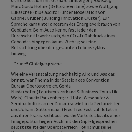
sich die Session mit Gerhard Limberger (Pod Bau),
Marc Guido Höhne (Delta Green Line) sowie Wolfgang
Lukaschek (blue auditor) unter Moderation von
Gabriel Gruber (Building Innovation Cluster). Zur
Sprache kam unter anderem der Energieverbrauch von
Gebäuden: Beim Auto kennt fast jede:r den
Durchschnittsverbrauch, den CO
-Fußabdruck eines
2
Gebäudes hingegen kaum. Wichtig sei eine
Betrachtung über den gesamten Lebenszyklus
hinweg.
„Grüne“ Gipfelgespräche
Wie eine Veranstaltung nachhaltig wird und was das
bringt, war Thema in der Session des Convention
Bureau Oberösterreich. Gerda
Niederhofer (Tourismusverband & Business Touristik
Wels), Claudia Pauzenberger (Hotel Wesenufer &
Seminarkultur an der Donau) sowie Linda Zechmeister
und Johann Gattermaier (Free Tree Festival) loteten
aus ihrer Praxis-Sicht aus, wo die Vorteile abseits einer
Imagepolitur liegen. Auch mit den Gipfelgesprächen
selbst stellte der Oberösterreich Tourismus seine