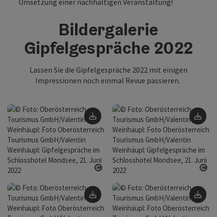
Umsetzung einer nachhaltigen Veranstaltung!
Bildergalerie
Gipfelgespräche 2022
Lassen Sie die Gipfelgespräche 2022 mit einigen
Impressionen noch einmal Revue passieren.
Download
Do
Copyright öffnen
Cop
Download
Do