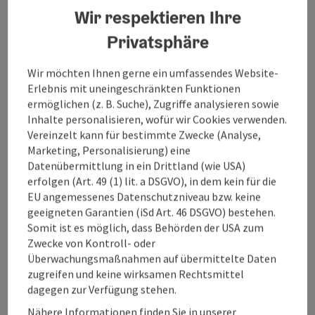
Region zum Klingen bringen – und dafür sind rund um
Wir respektieren Ihre
den Wolfgangsee die perfekten Bedingungen
gegeben!
”, so Ertl.
Privatsphäre
Wir möchten Ihnen gerne ein umfassendes Website-
Die Verbindung von Kultur und Tourismus zeigt einmal mehr:
Erlebnis mit uneingeschränkten Funktionen
In Oberösterreich spielt die Musik – und das nicht nur im
ermöglichen (z. B. Suche), Zugriffe analysieren sowie
sprichwörtlichen Sinn.
Inhalte personalisieren, wofür wir Cookies verwenden.
Vereinzelt kann für bestimmte Zwecke (Analyse,
Simon Ertl im Gespräch
Marketing, Personalisierung) eine
Datenübermittlung in ein Drittland (wie USA)
Wir freuen uns, dass die Woodstock Academy in
erfolgen (Art. 49 (1) lit. a DSGVO), in dem kein für die
Oberösterreich stattfinden wird. Worum geht es bei diesem
EU angemessenes Datenschutzniveau bzw. keine
Weiterbildungsformat konkret – und warum passt es perfekt
geeigneten Garantien (iSd Art. 46 DSGVO) bestehen.
nach Oberösterreich?
Somit ist es möglich, dass Behörden der USA zum
Zwecke von Kontroll- oder
Die Woodstock Academy ist das pädagogische Format
Überwachungsmaßnahmen auf übermittelte Daten
des Woodstock der Blasmusik. Gemeinsam mit
zugreifen und keine wirksamen Rechtsmittel
unserem künstlerischen Leiter, Matthias Schorn, laden
dagegen zur Verfügung stehen.
wir mehr als 60 Dozentinnen und Dozenten aus dem
Nähere Informationen finden Sie in unserer
Volks- und Blasmusikbereich hierher ein. Viele von