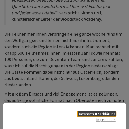
Querflöten am Zwölferhorn ist hier wirklich für jede
und jeden etwas dabei!
” verspricht
Simon Ertl
,
künstlerischer Leiter der Woodstock Academy.
Die Teilnehmer:innen verbringen eine ganze Woche rund um
den Wolfgangsee und lernen nicht nur ihr Instrument,
sondern auch die Region intensiv kennen. Man rechnet mit
knapp 500 Teilnehmer:innen im ersten Jahr sowie mehr als
100 Personen, die zum Dozenten-Team und zur Crew zählen,
was sich auf die Nächtigungen in der Region niederschlägt.
Die Gäste kommen dabei nicht nur aus Österreich, sondern
aus Deutschland, Italien, der Schweiz, Luxemburg oder den
Niederlanden.
Mit großem Einsatz und viel Engagement ist es gelungen,
das außergewöhnliche Format nach Oberösterreich zu holen
– ein echter Gewinn für das Land, seine Kultur und
infolgedessen auch seine Gäste.
Datenschutzerklärung
Impressum
“
Mit der Woodstock Academy wollen wir die ganze