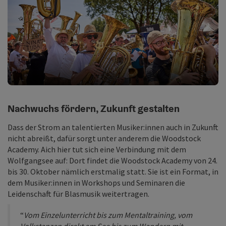
©
Cop
Nachwuchs fördern, Zukunft gestalten
Dass der Strom an talentierten Musiker:innen auch in Zukunft
nicht abreißt, dafür sorgt unter anderem die Woodstock
Academy. Aich hier tut sich eine Verbindung mit dem
Wolfgangsee auf: Dort findet die Woodstock Academy von 24.
bis 30. Oktober nämlich erstmalig statt. Sie ist ein Format, in
dem Musiker:innen in Workshops und Seminaren die
Leidenschaft für Blasmusik weitertragen.
“
Vom Einzelunterricht bis zum Mentaltraining, vom
Volkstanzen direkt am See bis zum Wandern mit