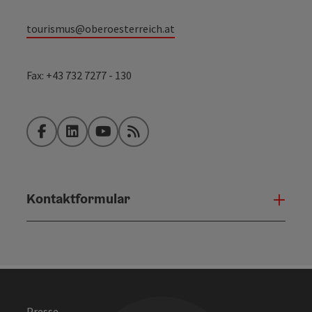
tourismus@oberoesterreich.at
Fax: +43 732 7277 - 130
Facebook
LinkedIn
YouTube
RSS-Feed
Kontaktformular
Konta
Presse