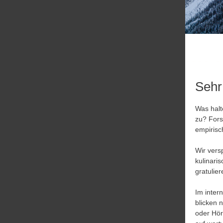
Sehr
Was halt
zu? Fors
empirisc
Wir vers
kulinari
gratulier
Im inter
blicken 
oder Hör