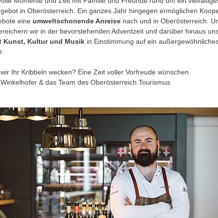
volle Momente und Zeit mit Familie und Freunde rund um ein vielfältige
gebot in Oberösterreich. Ein ganzes Jahr hingegen ermöglichen Koop
ebote eine
umweltschonende Anreise
nach und in Oberösterreich. Un
bereichern wir in der bevorstehenden Adventzeit und darüber hinaus un
t
Kunst, Kultur und Musik
in Einstimmung auf ein außergewöhnliche
r.
wir Ihr Kribbeln wecken? Eine Zeit voller Vorfreude wünschen
Winkelhofer & das Team des Oberösterreich Tourismus