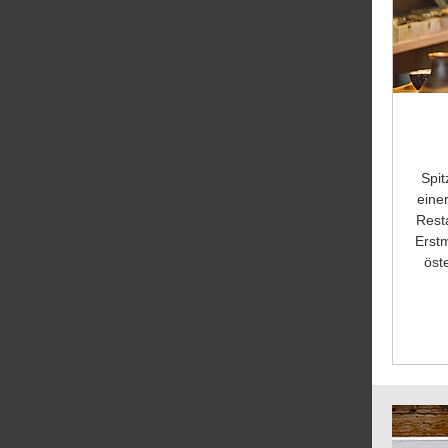
Spit
eine
Rest
Erst
öst