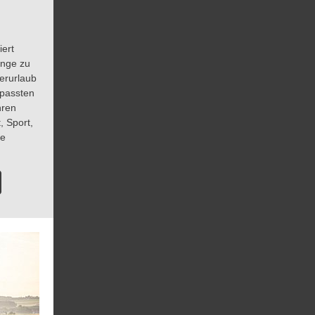
ert
inge zu
erurlaub
epassten
hren
, Sport,
re