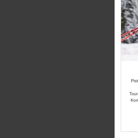
Pis
Tour
Kon