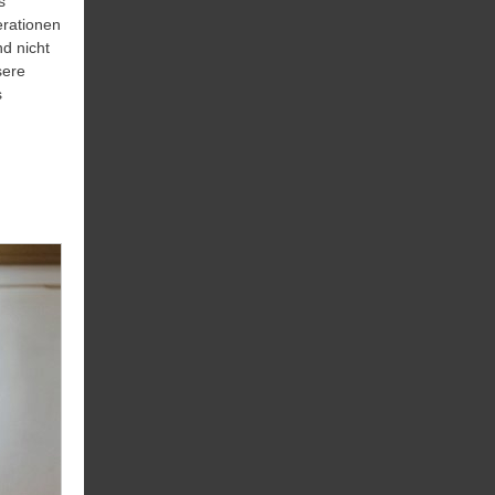
s
erationen
d nicht
sere
s