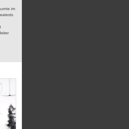
räumte im
eatests
t
eiter