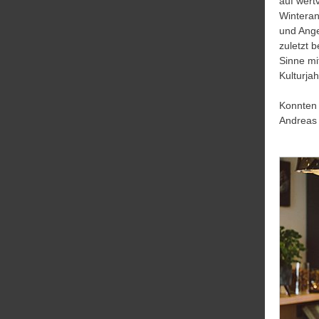
auf wert
Winteran
und Ang
zuletzt 
Sinne mi
Kulturjah
Konnten 
Andreas 