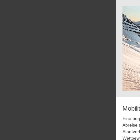
Mobili
Eine be
Abreise
Stadtve
Wettbewe