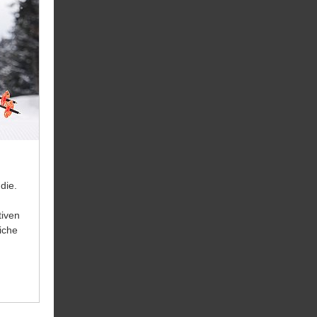
die.
tiven
iche