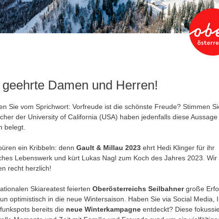
 geehrte Damen und Herren!
en Sie vom Sprichwort: Vorfreude ist die schönste Freude? Stimmen S
cher der University of California (USA) haben jedenfalls diese Aussage
h belegt.
püren ein Kribbeln: denn
Gault & Millau 2023
ehrt Hedi Klinger für ihr
sches Lebenswerk und kürt Lukas Nagl zum Koch des Jahres 2023. Wir
en recht herzlich!
nationalen Skiareatest feierten
Oberösterreichs Seilbahner
große Erfo
nun optimistisch in die neue Wintersaison. Haben Sie via Social Media, 
funkspots bereits die
neue Winterkampagne
entdeckt? Diese fokussie