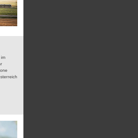
 im
hr
hone
sterreich