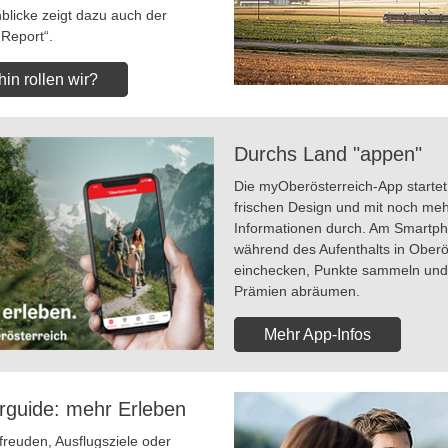
blicke zeigt dazu auch der
 Report“.
in rollen wir?
Durchs Land "appen"
Die myOberösterreich-App startet
frischen Design und mit noch me
Informationen durch. Am Smartp
während des Aufenthalts in Oberö
einchecken, Punkte sammeln und
Prämien abräumen.
Mehr App-Infos
rguide: mehr Erleben
euden, Ausflugsziele oder