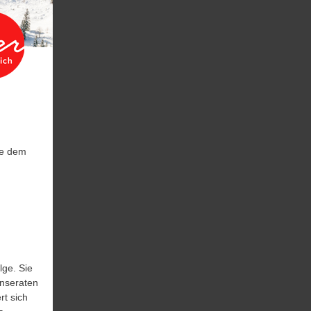
ie dem
lge. Sie
Inseraten
rt sich