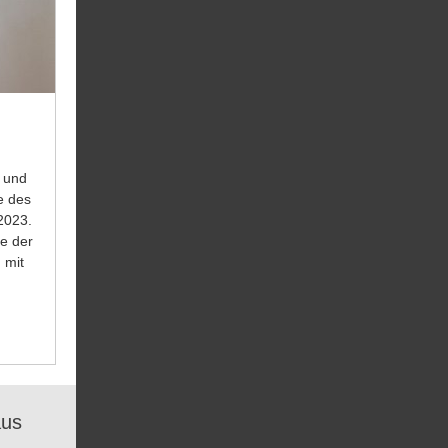
t und
e des
2023.
e der
 mit
aus