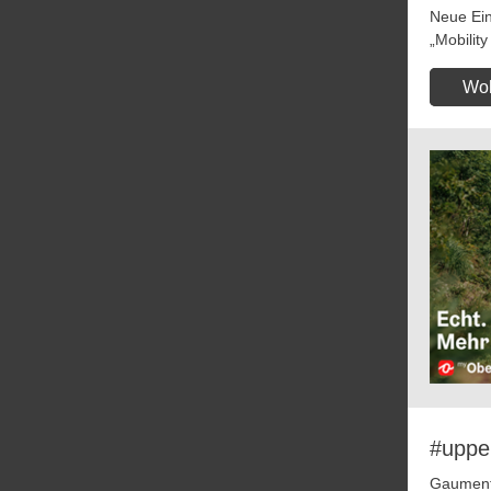
Neue Ein
„Mobility
Woh
#uppe
Gaumenfr