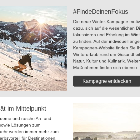
#FindeDeinenFokus
Die neue Winter-Kampagne motivi
dazu, sich auf die wesentlichen D
fokussieren und Erholung im Wint
zu finden. Auf der individuell ang
Kampagnen-Website finden Sie I
Winterurlaub rund um Gesundheit
Natur, Kultur und Kulinarik. Weite
Maßnahmen finden sich ebenso.
Kampagne entdecken
tät im Mittelpunkt
queme und rasche An- und
 sowie Lösungen zum
rkehr werden immer mehr zum
rbsvorteil für Destinationen.